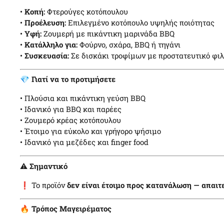
•
Κοπή:
Φτερούγες κοτόπουλου
•
Προέλευση:
Επιλεγμένο κοτόπουλο υψηλής ποιότητας
•
Υφή:
Ζουμερή με πικάντικη μαρινάδα BBQ
•
Κατάλληλο για:
Φούρνο, σχάρα, BBQ ή τηγάνι
•
Συσκευασία:
Σε δισκάκι τροφίμων με προστατευτικό φι
💎
Γιατί να το προτιμήσετε
• Πλούσια και πικάντικη γεύση BBQ
• Ιδανικό για BBQ και παρέες
• Ζουμερό κρέας κοτόπουλου
• Έτοιμο για εύκολο και γρήγορο ψήσιμο
• Ιδανικό για μεζέδες και finger food
⚠️
Σημαντικό
❗ Το προϊόν
δεν είναι έτοιμο προς κατανάλωση — απαιτ
🔥
Τρόπος Μαγειρέματος