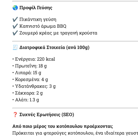
🌏
Προφίλ Γεύσης
✔ Πικάντικη γεύση
✔ Καπνιστό άρωμα BBQ
✔ Ζουμερό κρέας με τραγανή κρούστα
🧾
Διατροφικά Στοιχεία (ανά 100g)
• Ενέργεια: 220 kcal
• Πρωτεΐνη: 18 g
• Λιπαρά: 15 g
• Κορεσμένα: 4 g
• Υδατάνθρακες: 3 g
• Σάκχαρα: 2 g
• Αλάτι: 1.3 g
❓
Συχνές Ερωτήσεις (SEO)
Από ποιο μέρος του κοτόπουλου προέρχονται;
Πρόκειται για φτερούγες κοτόπουλου, ένα ιδιαίτερα γευσ