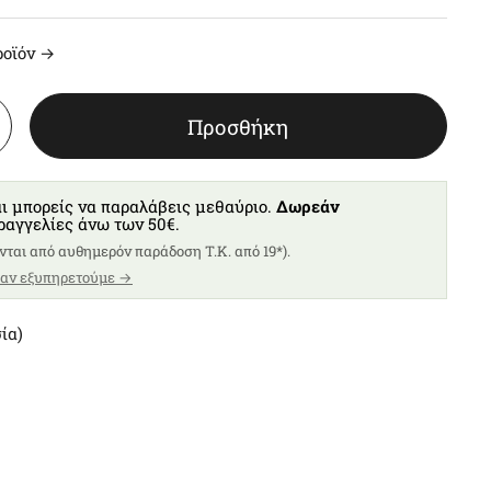
ροϊόν →
Προσθήκη
ι μπορείς να παραλάβεις μεθαύριο.
Δωρεάν
ραγγελίες άνω των 50€.
νται από αυθημερόν παράδοση T.K. από 19*).
 αν εξυπηρετούμε →
ία)