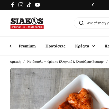
Μετάβαση στο περιεχόμενο
μερόν delivery σε όλη την Αττική
Facebook
Instagram
TikTok
YouTube
Premium
Προτάσεις
Κρέατα
Κ
Αρχική
/
Κοτόπουλο – Φρέσκο Ελληνικό & Ελευθέρας Βοσκής
/