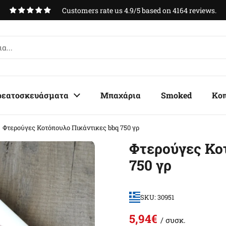
Customers rate us 4.9/5 based on 4164 reviews.
ρεατοσκευάσματα
Μπαχάρια
Smoked
Κο
Φτερούγες Κοτόπουλο Πικάντικες bbq 750 γρ
Φτερούγες Κο
750 γρ
SKU: 30951
5,94€
/ συσκ.