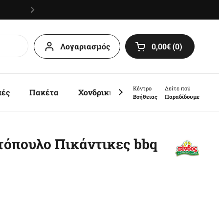
Λογαριασμός
0,00€
0
Άνοιγμα καλαθιο
Κέντρο
Δείτε πού
πές
Πακέτα
Χονδρική
Sales
Βοήθειας
Παραδίδουμε
τόπουλο Πικάντικες bbq