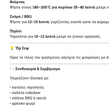
Φούρνος
Ψήστε στους
180–200°C για περίπου 35–40 λεπτά
μέχρι ν
Σχάρα / BBQ
Ψήστε για
12–15 λεπτά
, γυρίζοντας συχνά ώστε να καραμ
Τηγάνι
Τηγανίστε για
10–12 λεπτά
μέχρι να γίνουν τραγανές.
💡
Tip Σεφ
Προς το τέλος του ψησίματος αλείψτε τις φτερούγες με λ
🍽️
Συνδυασμοί & Σερβίρισμα
Ταιριάζουν ιδανικά με:
• πατάτες τηγανητές
• σαλάτα coleslaw
• σάλτσα BBQ ή ranch
• φρέσκο ψωμί