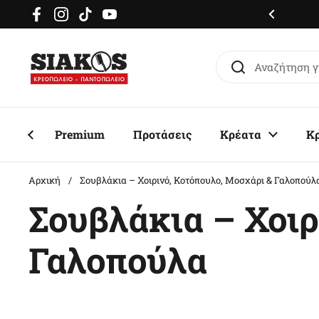
Μετάβαση στο περιεχόμενο
μερόν delivery σε όλη την Αττική
Facebook
Instagram
TikTok
YouTube
Premium
Προτάσεις
Κρέατα
Κ
Αρχική
/
Σουβλάκια – Χοιρινό, Κοτόπουλο, Μοσχάρι & Γαλοπούλ
Σουβλάκια – Χοιρ
Γαλοπούλα