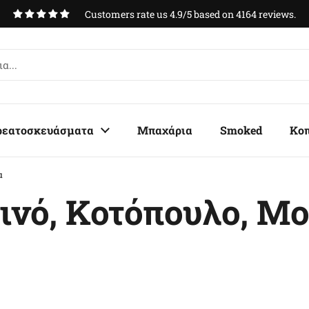
Customers rate us 4.9/5 based on 4164 reviews.
ρεατοσκευάσματα
Μπαχάρια
Smoked
Κο
α
ινό, Κοτόπουλο, Μο