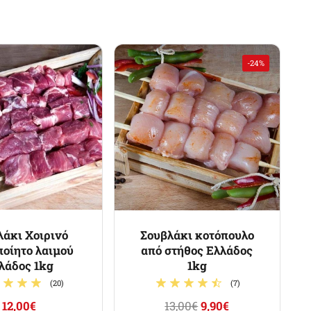
-24%
λάκι Χοιρινό
Σουβλάκι κοτόπουλο
ποίητο λαιμού
από στήθος Ελλάδος
λάδος 1kg
1kg
(20)
(7)
12,00€
13,00€
9,90€