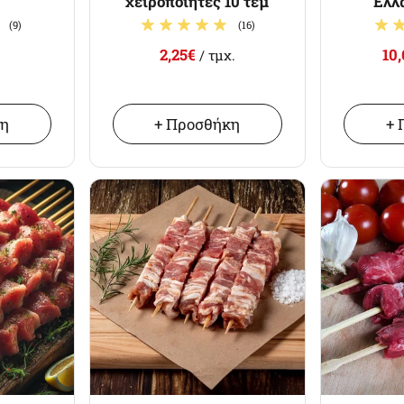
χειροποίητες 10 τεμ
Ελλ
(9)
(16)
2,25€
10
/ τμχ.
κη
+ Προσθήκη
+ 