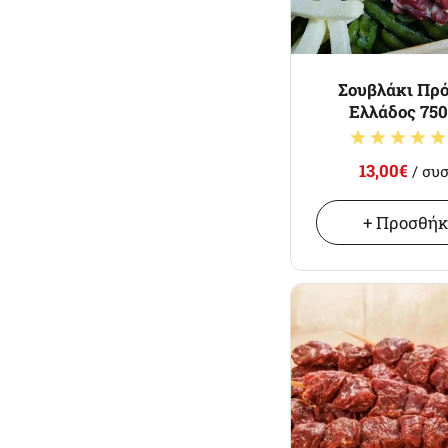
Σουβλάκι Πρό
Ελλάδος 750
13,00€
/ συσ
+ Προσθή