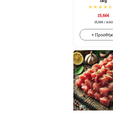
1kg
15,66€
15,66€
/ κιλό
+ Προσθή