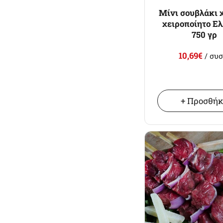
Μίνι σουβλάκι 
χειροποίητο Ε
750 γρ
10,69€
/ συσ
+ Προσθή