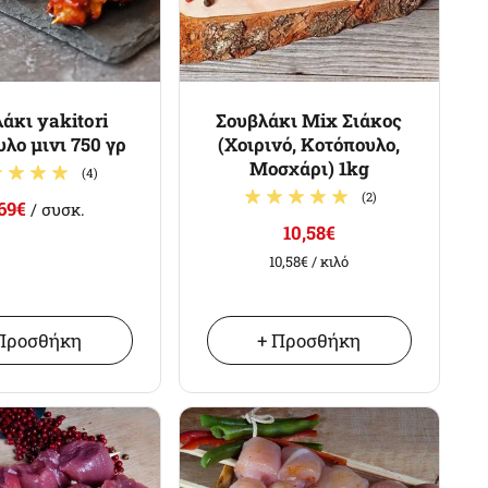
άκι yakitori
Σουβλάκι Mix Σιάκος
λο μινι 750 γρ
(Χοιρινό, Κοτόπουλο,
Μοσχάρι) 1kg
(4)
(2)
,69€
/ συσκ.
10,58€
10,58€
/ κιλό
Προσθήκη
+ Προσθήκη