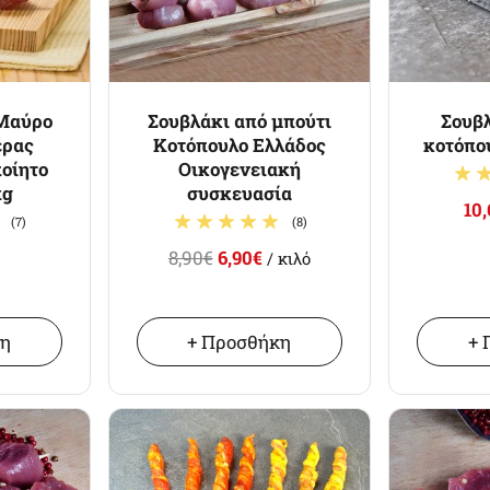
 Μαύρο
Σουβλάκι από μπούτι
Σουβλ
έρας
Κοτόπουλο Ελλάδος
κοτόπου
οίητο
Οικογενειακή
kg
συσκευασία
10
(7)
(8)
8,90€
6,90€
/ κιλό
κη
+ Προσθήκη
+ 