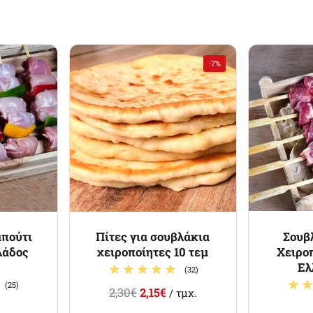
-7%
μπούτι
Πίτες για σουβλάκια
Σουβ
λάδος
χειροποίητες 10 τεμ
Χειρο
Ελ
(32)
(25)
2,30€
2,15€
/ τμχ.