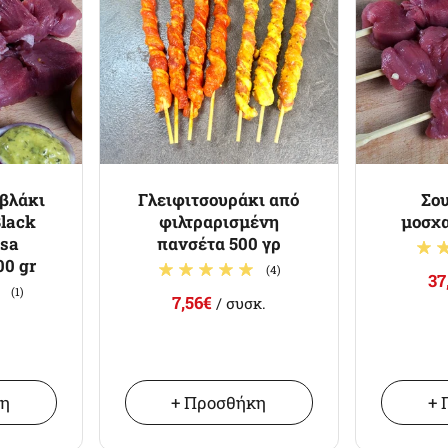
υβλάκι
Γλειφιτσουράκι από
Σου
lack
φιλτραρισμένη
μοσχα
esa
πανσέτα 500 γρ
00 gr
(4)
37
(1)
7,56€
/ συσκ.
κη
+ Προσθήκη
+ 