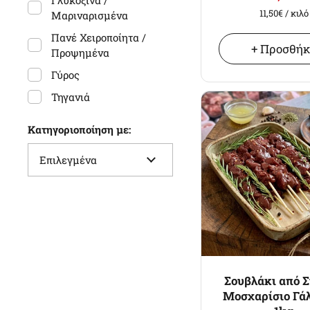
Γλυκόξινα /
11,50€
/ κιλό
Μαριναρισμένα
Πανέ Χειροποίητα /
+ Προσθή
Προψημένα
Γύρος
Τηγανιά
Κλέφτικο
Κατηγοριοποίηση με:
Καπνιστά
Μπαχαρικά
Σουβλάκι από 
Μοσχαρίσιο Γά