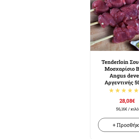
Tenderloin Σο
Μοσχαρίσιο B
Angus dev
Αργεντινής 5
28,08€
56,16€
/ κιλό
+ Προσθή