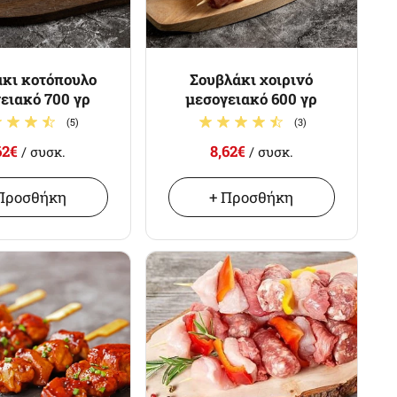
κι κοτόπουλο
Σουβλάκι χοιρινό
ειακό 700 γρ
μεσογειακό 600 γρ
(5)
(3)
62€
8,62€
/ συσκ.
/ συσκ.
Προσθήκη
+ Προσθήκη