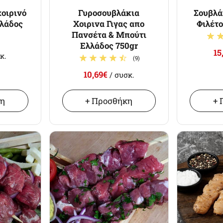
χοιρινό
Γυροσουβλάκια
Σουβλά
λλάδος
Χοιρινα Γιγας απο
Φιλέτ
Πανσέτα & Μπούτι
Ελλάδος 750gr
15
κ.
(9)
10,69€
/ συσκ.
κη
+ Προσθήκη
+ 