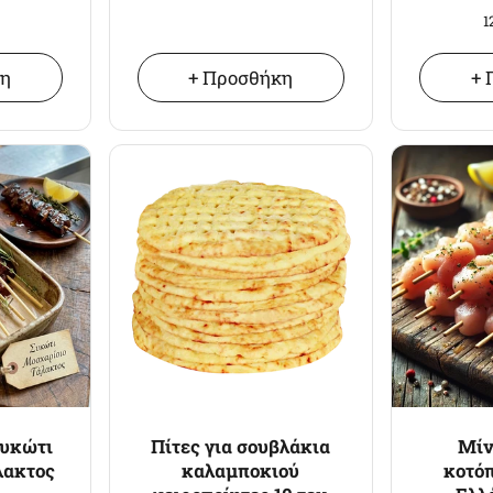
1
κη
+ Προσθήκη
+ 
Συκώτι
Πίτες για σουβλάκια
Μίν
λακτος
καλαμποκιού
κοτό