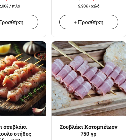
2,00€
/ κιλό
9,90€
/ κιλό
Προσθήκη
+ Προσθήκη
ι σουβλάκι
Σουβλάκι Κοτομπέϊκον
πουλο στήθος
750 γρ