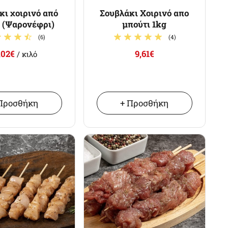
κι χοιρινό από
Σουβλάκι Χοιρινό απο
ο (Ψαρονέφρι)
μπούτι 1kg
(6)
(4)
,02€
9,61€
/ κιλό
Προσθήκη
+ Προσθήκη