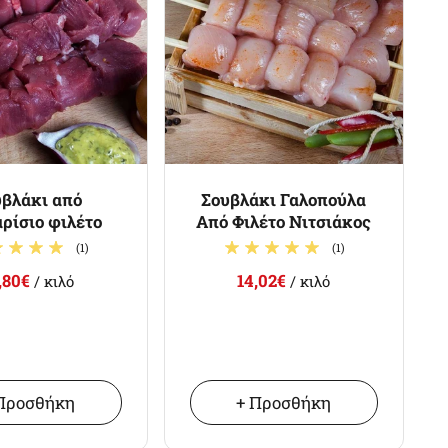
βλάκι από
Σουβλάκι Γαλοπούλα
ρίσιο φιλέτο
Από Φιλέτο Νιτσιάκος
(1)
(1)
,80€
14,02€
/ κιλό
/ κιλό
Προσθήκη
+ Προσθήκη