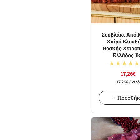
Σουβλάκι Από
Χοίρό Ελευθ
Βοσκής Χειροπ
Ελλάδος 1
17,26€
17,26€
/ κιλό
+ Προσθή