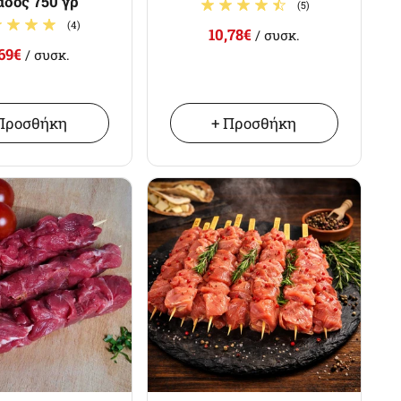
άδος 750 γρ
(5)
(4)
10,78€
/ συσκ.
,69€
/ συσκ.
Προσθήκη
+ Προσθήκη