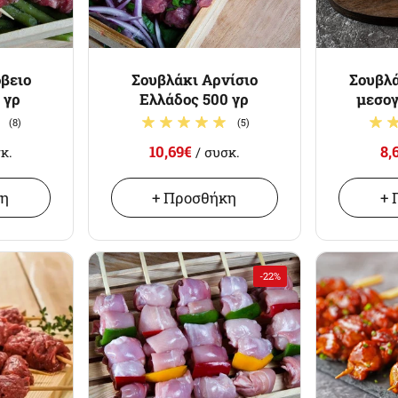
βειο
Σουβλάκι Αρνίσιο
Σουβλά
 γρ
Ελλάδος 500 γρ
μεσογ
(8)
(5)
10,69€
8,
κ.
/ συσκ.
κη
+ Προσθήκη
+ 
-22%