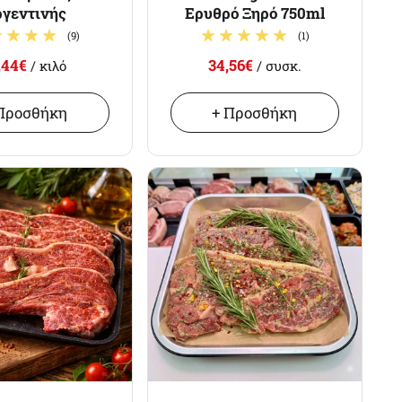
γεντινής
Ερυθρό Ξηρό 750ml
(9)
(1)
,44€
34,56€
/ κιλό
/ συσκ.
Προσθήκη
+ Προσθήκη