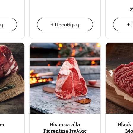
2
κη
+ Προσθήκη
+ 
er
Bistecca alla
Black
Fiorentina Ιταλίας
Μο