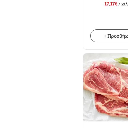
17,17€
/ κι
+ Προσθή