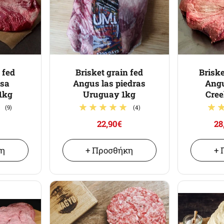
 fed
Brisket grain fed
Briske
esa
Angus las piedras
Angu
1kg
Uruguay 1kg
Cree
(9)
(4)
22,90€
28
κη
+ Προσθήκη
+ 