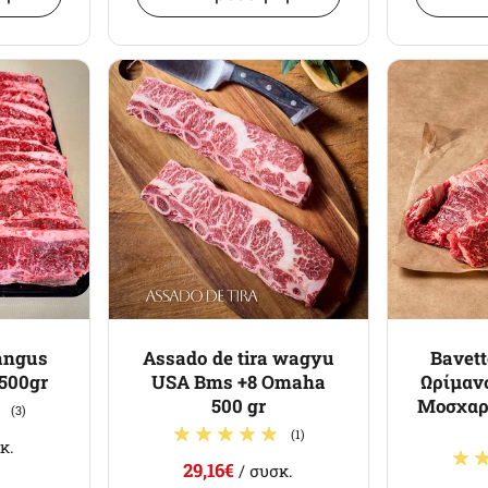
angus
Assado de tira wagyu
Bavett
 500gr
USA Bms +8 Omaha
Ωρίμαν
500 gr
Μοσχαρί
(3)
(1)
κ.
29,16€
/ συσκ.