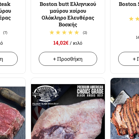
steak
Boston butt Ελληνικού
Boston 
ύρου
μαύρου χοίρου
έρας
Ολόκληρο Ελευθέρας
Βοσκής
(7)
(2)
1
14,02€
λό
/ κιλό
κη
+ Προσθήκη
+ 