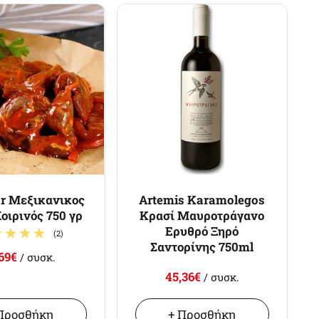
or Μεξικανικος
Artemis Karamolegos
οιρινός 750 γρ
Κρασί Μαυροτράγανο
Ερυθρό Ξηρό
(2)
Σαντορίνης 750ml
,69€
/ συσκ.
45,36€
/ συσκ.
Προσθήκη
+ Προσθήκη