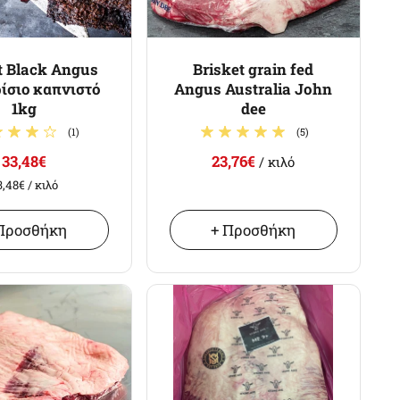
t Black Angus
Brisket grain fed
ίσιο καπνιστό
Angus Australia John
1kg
dee
(1)
(5)
33,48€
23,76€
/ κιλό
3,48€
/ κιλό
Προσθήκη
+ Προσθήκη