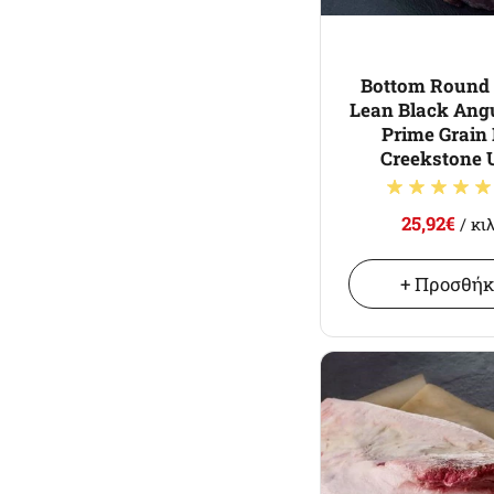
Bottom Round 
Lean Black Ang
Prime Grain
Creekstone 
25,92€
/ κι
+ Προσθή