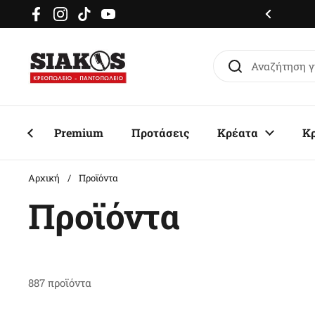
Μετάβαση στο περιεχόμενο
μερόν delivery σε όλη την Αττική
Facebook
Instagram
TikTok
YouTube
Premium
Προτάσεις
Κρέατα
Κ
Αρχική
/
Προϊόντα
Προϊόντα
887 προϊόντα