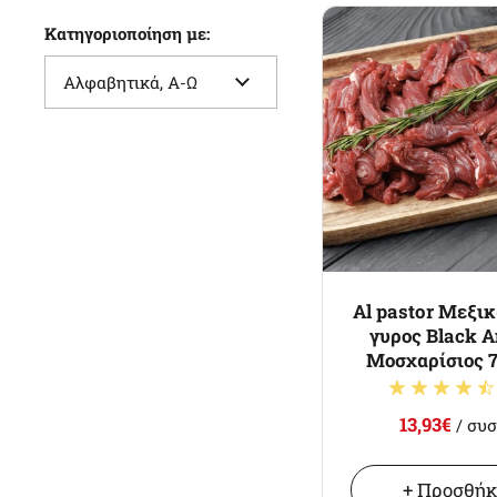
Κατηγοριοποίηση με:
Al pastor Μεξι
γυρος Black 
Μοσχαρίσιος 7
13,93€
/ συσ
+ Προσθή