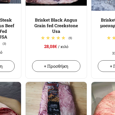
Steak
Brisket Black Angus
Briske
us Beef
Grain fed Creekstone
μοσχαρ
 Fed
Usa
USA
(5)
(3)
28,08€
/ κιλό
λό
3
κη
+ Προσθήκη
+ 