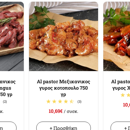
κανικος
Al pastor Μεξικανικος
Al past
Angus
γυρος κοτοπουλο 750
γυρος Χ
50 γρ
γρ
(2)
(3)
10
10,69€
κ.
/ συσκ.
κη
+ Προσθήκη
+ 