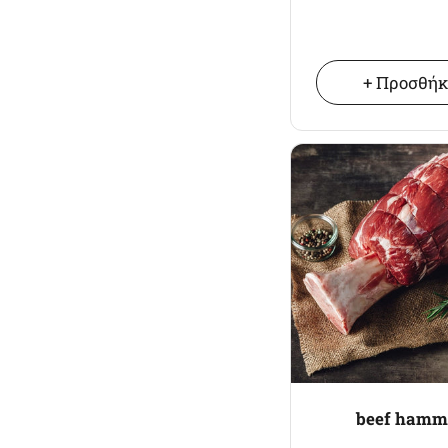
+ Προσθή
beef hamm