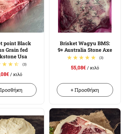
t point Black
Brisket Wagyu BMS:
s Grain fed
9+ Australia Stone Axe
kstone Usa
(3)
(3)
55,08€
/ κιλό
,08€
/ κιλό
Προσθήκη
+ Προσθήκη