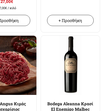
27,00€
7,00€
/ κιλό
Προσθήκη
+ Προσθήκη
 Angus Κιμάς
Bodega Aleanna Κρασί
σχαρίσιος
El Enemigo Malbec