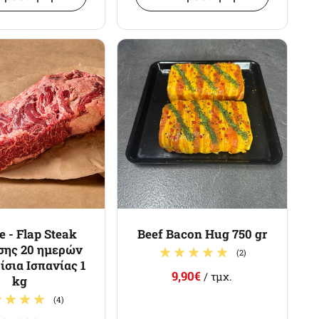
e - Flap Steak
Beef Bacon Hug 750 gr
σης 20 ημερών
(2)
σια Ισπανίας 1
9,90€
/ τμχ.
kg
(4)