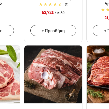
Αρ
λό
(3)
63,72€
/ κιλό
21
κη
+ Προσθήκη
+ 