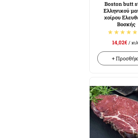
Boston butt 
Ελληνικού μα
χοίρου Ελευθ
Βοσκής
14,02€
/ κι
+ Προσθή