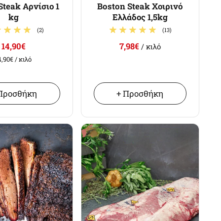
Steak Αρνίσιο 1
Boston Steak Χοιρινό
kg
Ελλάδος 1,5kg
(2)
(13)
14,90€
7,98€
/ κιλό
4,90€
/ κιλό
Προσθήκη
+ Προσθήκη