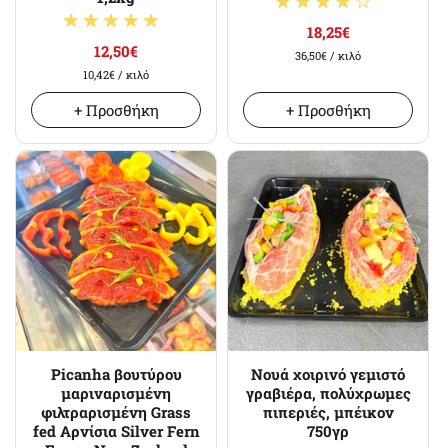
18,25€
12,50€
36,50€
/ κιλό
10,42€
/ κιλό
+ Προσθήκη
+ Προσθήκη
Picanha βουτύρου
Νουά χοιρινό γεμιστό
μαριναρισμένη
γραβιέρα, πολύχρωμες
φιλτραρισμένη Grass
πιπεριές, μπέικον
fed Αρνίσια Silver Fern
750γρ