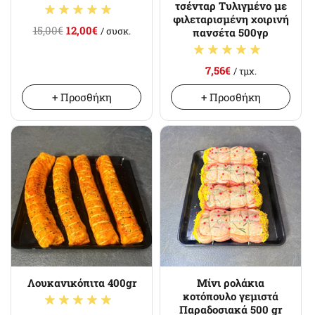
τσένταρ Τυλιγμένο με
φιλεταρισμένη χοιρινή
15,00€
12,00€
/ συσκ.
πανσέτα 500γρ
7,56€
/ τμχ.
+ Προσθήκη
+ Προσθήκη
Λουκανικόπιτα 400gr
Μίνι ρολάκια
κοτόπουλο γεμιστά
Παραδοσιακά 500 gr