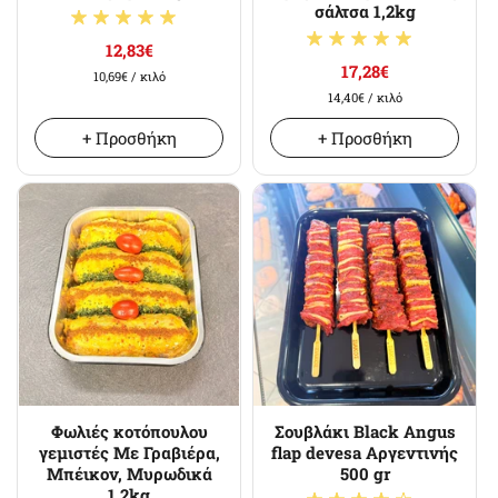
σάλτσα 1,2kg
12,83€
17,28€
10,69€
/ κιλό
14,40€
/ κιλό
+ Προσθήκη
+ Προσθήκη
Φωλιές κοτόπουλου
Σουβλάκι Black Angus
γεμιστές Με Γραβιέρα,
flap devesa Αργεντινής
Μπέικον, Μυρωδικά
500 gr
1,2kg