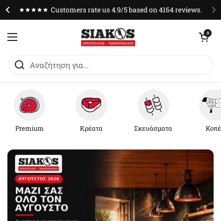
Μετάβαση στο περιεχόμενο
Customers rate us 4.9/5 based on 4164 reviews.
Άνοιγμα καλαθ
0
Άνοιγμα μενού
Premium
Κρέατα
Σκευάσματα
Κοπέ