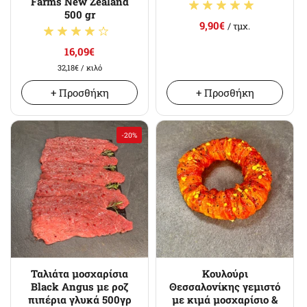
Farms New Zealand
500 gr
9,90€
/ τμχ.
16,09€
32,18€
/ κιλό
+ Προσθήκη
+ Προσθήκη
-20%
Ταλιάτα μοσχαρίσια
Κουλούρι
Black Angus με ροζ
Θεσσαλονίκης γεμιστό
πιπέρια γλυκά 500γρ
με κιμά μοσχαρίσιο &