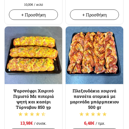
10,00€
/ κιλό
+ Προσθήκη
+ Προσθήκη
Ψαρονέφρι Χοιρινό
Πλεξουδάκια χοιρινά
Γεμιστό Με πιπεριά
πανσέτα ατομικά με
ψητή και κασέρι
μαρινάδα μπάρμπεκιου
Τύρναβου 850 γρ
500 gr
13,98€
6,48€
/ συσκ.
/ τμχ.