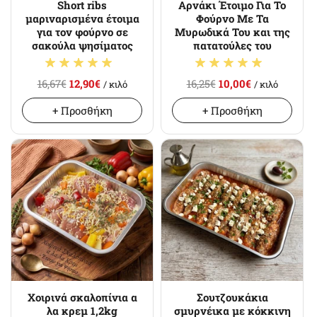
Short ribs
Αρνάκι Έτοιμο Για Το
μαριναρισμένα έτοιμα
Φούρνο Με Τα
για τον φούρνο σε
Μυρωδικά Του και της
σακούλα ψησίματος
πατατούλες του
16,67€
12,90€
16,25€
10,00€
/ κιλό
/ κιλό
+ Προσθήκη
+ Προσθήκη
Χοιρινά σκαλοπίνια α
Σουτζουκάκια
λα κρεμ 1,2kg
σμυρνέικα με κόκκινη