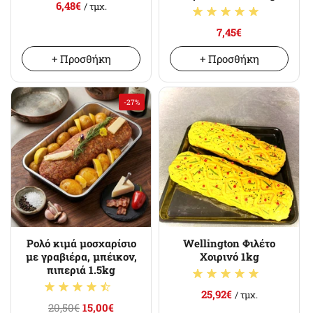
6,48€
/ τμχ.
7,45€
+ Προσθήκη
+ Προσθήκη
-27%
Ρολό κιμά μοσχαρίσιο
Wellington Φιλέτο
με γραβιέρα, μπέικον,
Χοιρινό 1kg
πιπεριά 1.5kg
25,92€
/ τμχ.
20,50€
15,00€