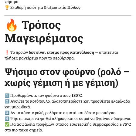
ψήσιμο
🏆 Σταθερή ποιότητα & αξιοπιστία
Πίνδος
🔥 Τρόπος
Μαγειρέματος
❗ Το προϊόν
δεν είναι έτοιμο προς κατανάλωση
— απαιτείται
πλήρες μαγείρεμα πριν το σερβίρισμα.
Ψήσιμο στον φούρνο (ρολό –
χωρίς γέμιση ή με γέμιση)
1️⃣ Προθερμάνετε τον φούρνο στους
180°C
.
2️⃣ Ανοίξτε το κοτόπουλο, αλατοπιπερώστε και προσθέστε ελαιόλαδο
και μυρωδικά.
3️⃣ Αν το κάνετε ρολό, ρολάρετε σφιχτά και δέστε με σπάγκο.
4️⃣ Ψήστε μέχρι να ψηθεί πλήρως και οι χυμοί να βγαίνουν διάφανοι.
✅ Για ασφάλεια τροφίμων, στόχος εσωτερικής θερμοκρασίας
≥ 75°C
στο πιο παχύ σημείο.