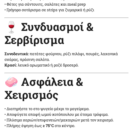
• Φέτες για σάντουιτς, σαλάτες και meal prep
• Γρήγορο σοτάρισμα σε strips για ζυμαρικά ή ρύζι
🍷 Συνδυασμοί &
Σερβίρισμα
Συνοδευτικά:
πατάτες φούρνου, ρύζι πιλάφι, πουρές, λαχανικά
σχάρας, πράσινη σαλάτα.
Κρασί:
λευκό αρωματικό ή ροζέ δροσερό.
🧼 Ασφάλεια &
Χειρισμός
• Διατηρήστε το στο ψυγείο μέχρι το μαγείρεμα.
• Αποφύγετε επαφή ωμού κοτόπουλου με έτοιμα τρόφιμα.
• Πλύσιμο χεριών/επιφανειών/μαχαιριών μετά τον χειρισμό.
• Πλήρης έψηση έως
≥ 75°C
στο κέντρο.