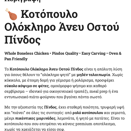
🍗 Κοτόπουλο
Ολόκληρο Άνευ Οστού
Πίνδος
Whole Boneless Chicken • Pindos Quality • Easy Carving • Oven &
Pan Friendly
Το
Κοτόπουλο Ολόκληρο Άνευ Οστού Πίνδος
είναι η απόλυτη λύση
για όσους θέλουν το “ολόκληρο ψητό” με
μηδέν ταλαιπωρία
. Χωρίς
κόκκαλα, με έτοιμη δομή για γέμισμα ή ρολάρισμα, προσφέρει
εύκολο κόψιμο σε φέτες
, ομοιόμορφο ψήσιμο και καθαρό
σερβίρισμα – ιδανικό για οικογενειακό τραπέζι, meal prep ή ένα
εντυπωσιακό πιάτο φούρνου που βγαίνει πάντα σωστό.
Με την αξιοπιστία της
Πίνδος
, έχει σταθερή ποιότητα, τρυφερή υφή
και “πιάνει” σε όλες τις συνταγές: από
ρολό κοτόπουλου
και γεμιστά,
μέχρι
πικάντικες μαρινάδες
, λεμονάτα, ή ψητό με πατάτες. Είναι το
κοτόπουλο που σου επιτρέπει να κάνεις premium αποτέλεσμα,
χωρίς να χρειάζεται να είσαι σεφ.