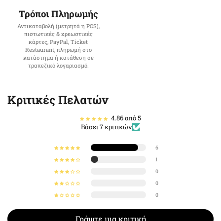
Τρόποι Πληρωμής
Αντικαταβολή (μετρητά η POS),
πιστωτικές & χρεωστικές
κάρτες, PayPal, Ticket
Restaurant, πληρωμή στο
κατάστημα ή κατάθεση σε
τραπεζικό λογαριασμό.
Κριτικές Πελατών
4.86 από 5
Βάσει 7 κριτικών
6
1
0
0
0
Γράψτε μια κριτική