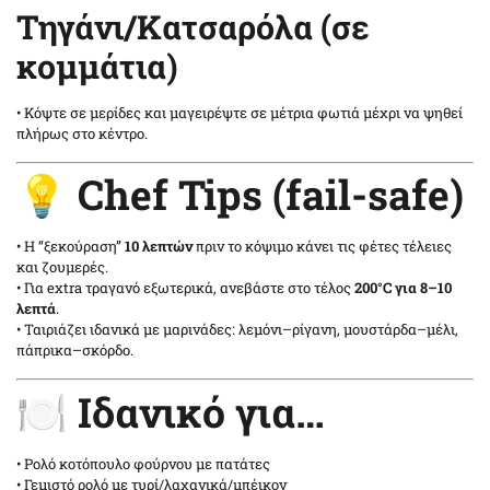
Τηγάνι/Κατσαρόλα (σε
κομμάτια)
• Κόψτε σε μερίδες και μαγειρέψτε σε μέτρια φωτιά μέχρι να ψηθεί
πλήρως στο κέντρο.
💡 Chef Tips (fail-safe)
• Η “ξεκούραση”
10 λεπτών
πριν το κόψιμο κάνει τις φέτες τέλειες
και ζουμερές.
• Για extra τραγανό εξωτερικά, ανεβάστε στο τέλος
200°C για 8–10
λεπτά
.
• Ταιριάζει ιδανικά με μαρινάδες: λεμόνι–ρίγανη, μουστάρδα–μέλι,
πάπρικα–σκόρδο.
🍽️ Ιδανικό για…
• Ρολό κοτόπουλο φούρνου με πατάτες
• Γεμιστό ρολό με τυρί/λαχανικά/μπέικον