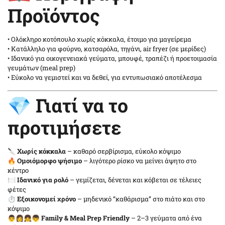
Προϊόντος
• Ολόκληρο κοτόπουλο χωρίς κόκκαλα, έτοιμο για μαγείρεμα
• Κατάλληλο για φούρνο, κατσαρόλα, τηγάνι, air fryer (σε μερίδες)
• Ιδανικό για οικογενειακά γεύματα, μπουφέ, τραπέζι ή προετοιμασία
γευμάτων (meal prep)
• Εύκολο να γεμιστεί και να δεθεί, για εντυπωσιακό αποτέλεσμα
💎 Γιατί να το
προτιμήσετε
🔪
Χωρίς κόκκαλα
– καθαρό σερβίρισμα, εύκολο κόψιμο
🔥
Ομοιόμορφο ψήσιμο
– λιγότερο ρίσκο να μείνει άψητο στο
κέντρο
🍽️
Ιδανικό για ρολό
– γεμίζεται, δένεται και κόβεται σε τέλειες
φέτες
⏱️
Εξοικονομεί χρόνο
– μηδενικό “καθάρισμα” στο πιάτο και στο
κόψιμο
👨👩👧👦
Family & Meal Prep Friendly
– 2–3 γεύματα από ένα