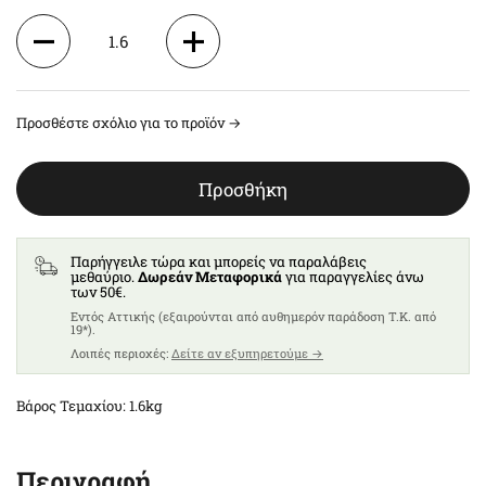
1.6
3.2
Προσθέστε σχόλιο για το προϊόν →
4.8
Προσθήκη
6.4
8
Παρήγγειλε τώρα και μπορείς να παραλάβεις
μεθαύριο.
Δωρεάν Μεταφορικά
για παραγγελίες άνω
των 50€.
9.6
Eντός Αττικής (εξαιρούνται από αυθημερόν παράδοση T.K. από
19*).
Λοιπές περιοχές:
Δείτε αν εξυπηρετούμε →
11.2
Βάρος Τεμαχίου: 1.6kg
12.8
Περιγραφή