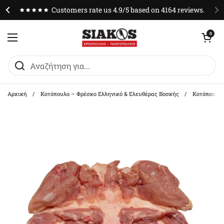
Μετάβαση στο περιεχόμενο
Customers rate us 4.9/5 based on 4164 reviews.
Άνοιγμα καλαθ
0
Άνοιγμα μενού
Αρχική
/
Κοτόπουλο – Φρέσκο Ελληνικό & Ελευθέρας Βοσκής
/
Κοτόπουλο 