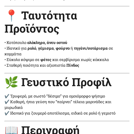
📍 Ταυτότητα
Προϊόντος
• Κοτόπουλο
ολόκληρο, άνευ οστού
• Ιδανικό για
ρολό
,
γέμισμα
,
φούρνο
ή
τηγάνι/σοτάρισμα
σε
κομμάτια
• Εύκολο κόψιμο σε
φέτες
και σερβίρισμα χωρίς κόκκαλα
• Σταθερή ποιότητα και αξιοπιστία
Πίνδος
🌿 Γευστικό Προφίλ
✔ Τρυφερό, με σωστό “δέσιμο” για ομοιόμορφο ψήσιμο
✔ Καθαρή, ήπια γεύση που “παίρνει” τέλεια μαρινάδες και
μυρωδικά
✔ Ιδανικό για ζουμερό αποτέλεσμα, ειδικά σε ρολό ή γεμιστό
📖 Περιγραφή