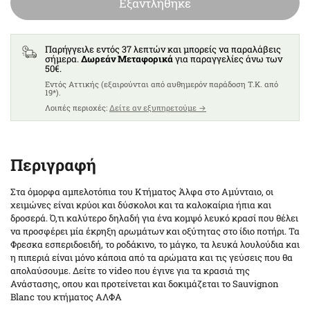
Εξαντλήθηκε
Παρήγγειλε εντός 37 λεπτών και μπορείς να παραλάβεις
σήμερα.
Δωρεάν Μεταφορικά
για παραγγελίες άνω των
50€.
Eντός Αττικής (εξαιρούνται από αυθημερόν παράδοση T.K. από
19*).
Λοιπές περιοχές:
Δείτε αν εξυπηρετούμε →
Περιγραφή
Στα όμορφα αμπελοτόπια του Κτήματος Άλφα στο Αμύνταιο, οι
χειμώνες είναι κρύοι και δύσκολοι και τα καλοκαίρια ήπια και
δροσερά. Ό,τι καλύτερο δηλαδή για ένα κομψό λευκό κρασί που θέλει
να προσφέρει μία έκρηξη αρωμάτων και οξύτητας στο ίδιο ποτήρι. Τα
Φρεσκα εσπεριδοειδή, το ροδάκινο, το μάγκο, τα λευκά λουλούδια και
η πιπεριά είναι μόνο κάποια από τα αρώματα και τις γεύσεις που θα
απολαύσουμε. Δείτε το video που έγινε για τα κρασιά της
Ανάστασης, οπου και προτείνεται και δοκιμάζεται το Sauvignon
Blanc του κτήματος ΑΛΦΑ