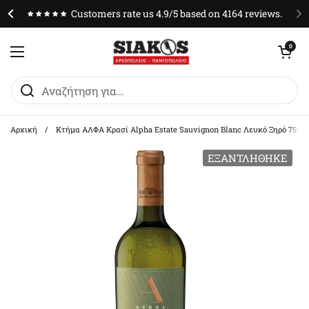
Μετάβαση στο περιεχόμενο
Customers rate us 4.9/5 based on 4164 reviews.
Άνοιγμα καλαθ
0
Άνοιγμα μενού
Αρχική
/
Κτήμα ΑΛΦΑ Κρασί Alpha Estate Sauvignon Blanc Λευκό Ξηρό 750m
ΕΞΑΝΤΛΉΘΗΚΕ