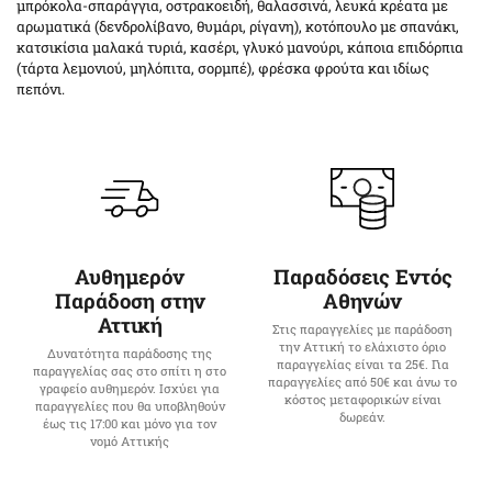
μπρόκολα-σπαράγγια, οστρακοειδή, θαλασσινά, λευκά κρέατα με
αρωματικά (δενδρολίβανο, θυμάρι, ρίγανη), κοτόπουλο με σπανάκι,
κατσικίσια μαλακά τυριά, κασέρι, γλυκό μανούρι, κάποια επιδόρπια
(τάρτα λεμονιού, μηλόπιτα, σορμπέ), φρέσκα φρούτα και ιδίως
πεπόνι.
Αυθημερόν
Παραδόσεις Εντός
Παράδοση στην
Αθηνών
Αττική
Στις παραγγελίες με παράδοση
την Αττική το ελάχιστο όριο
Δυνατότητα παράδοσης της
παραγγελίας είναι τα 25€. Για
παραγγελίας σας στο σπίτι η στο
παραγγελίες από 50€ και άνω το
γραφείο αυθημερόν. Ισχύει για
κόστος μεταφορικών είναι
παραγγελίες που θα υποβληθούν
δωρεάν.
έως τις 17:00 και μόνο για τον
νομό Αττικής