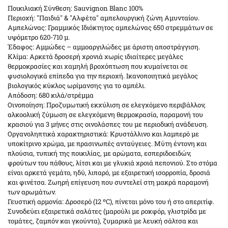
Ποικιλιακή Σύνθεση:
Sauvignon Blanc 100%
Περιοχή:
"Παιδιά" & "Αλφέτα" αμπελουργική ζώνη Αμυνταίου.
Αμπελώνας:
Γραμμικός Ιδιόκτητος αμπελώνας 650 στρεμμάτων σε
υψόμετρο 620-710 μ.
Έδαφος:
Αμμώδες – αμμοαργιλώδες με άριστη αποστράγγιση.
Κλίμα:
Αρκετά δροσερή χρονιά χωρίς ιδιαίτερες μεγάλες
θερμοκρασίες και χαμηλή βροχόπτωση που κυμαίνεται σε
φυσιολογικά επίπεδα για την περιοχή. Ικανοποιητικά μεγάλος
βιολογικός κύκλος ωρίμανσης για το αμπέλι.
Απόδοση:
680 κιλά/στρέμμα
Οινοποίηση:
Προζυμωτική εκχύλιση σε ελεγχόμενο περιβάλλον,
αλκοολική ζύμωση σε ελεγχόμενη θερμοκρασία, παραμονή του
κρασιού για 3 μήνες στις οινολάσπες του με περιοδική ανάδευση.
Οργανοληπτικά χαρακτηριστικά:
Κρυστάλλινο και λαμπερό με
υποκίτρινο χρώμα, με πρασινωπές ανταύγειες. Μύτη έντονη και
πλούσια, τυπική της ποικιλίας, με αρώματα, εσπεριδοειδών,
φρούτων του πάθους, λίτσι και με γλυκιά χροιά πεπονιού. Στο στόμα
είναι αρκετά γεμάτο, ηδύ, λιπαρό, με εξαιρετική ισορροπία, δροσιά
και φινέτσα. Ζωηρή επίγευση που συντελεί στη μακρά παραμονή
των αρωμάτων.
Γευστική αρμονία:
Δροσερό (12 ºC), πίνεται μόνο του ή στο απεριτίφ.
Συνοδεύει εξαιρετικά σαλάτες (μαρούλι με ροκφόρ, γλιστρίδα με
τομάτες, ζαμπόν και γκούντα), ζυμαρικά με λευκή σάλτσα και