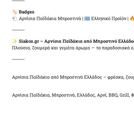
⸻
🏷️
Badges
🐑 Αρνίσια Παϊδάκια Μπροστινά | 🇬🇷 Ελληνικό Προϊόν | 🔥
⸻
✨
Siakos.gr – Αρνίσια Παϊδάκια από Μπροστινό Ελλάδο
Πλούσια, ζουμερά και γεμάτα άρωμα — τα παραδοσιακά ελλ
⸻
Αρνίσια Παϊδάκια από Μπροστινό Ελλάδος – φρέσκα, ζουμ
Αρνίσια Παϊδάκια, Μπροστινό, Ελλάδος, Αρνί, BBQ, Grill,