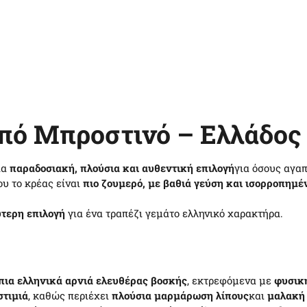
από Μπροστινό – Ελλάδος
ια
παραδοσιακή, πλούσια και αυθεντική επιλογή
για όσους αγαπ
που το κρέας είναι
πιο ζουμερό, με βαθιά γεύση και ισορροπημέ
τερη επιλογή
για ένα τραπέζι γεμάτο ελληνικό χαρακτήρα.
πια ελληνικά αρνιά ελευθέρας βοσκής
, εκτρεφόμενα με
φυσικ
στιμιά
, καθώς περιέχει
πλούσια μαρμάρωση λίπους
και
μαλακή