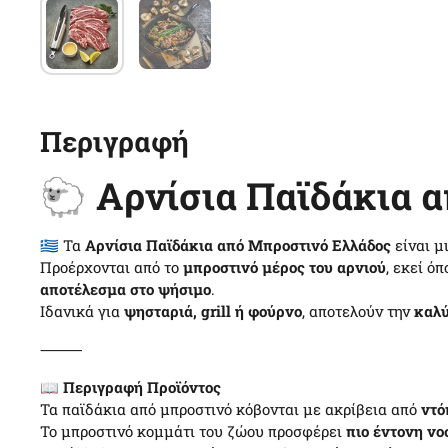
Περιγραφή
🐑
Αρνίσια Παϊδάκια 
🇬🇷 Τα
Αρνίσια Παϊδάκια από Μπροστινό Ελλάδος
είναι μ
Προέρχονται από το
μπροστινό μέρος του αρνιού
, εκεί ό
αποτέλεσμα στο ψήσιμο
.
Ιδανικά για
ψησταριά, grill ή φούρνο
, αποτελούν την
καλύ
⸻
📖
Περιγραφή Προϊόντος
Τα παϊδάκια από μπροστινό κόβονται με ακρίβεια από
ντό
Το μπροστινό κομμάτι του ζώου προσφέρει
πιο έντονη νο