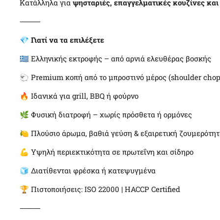
Κατάλληλα για
ψησταριές, επαγγελματικές κουζίνες και
⸻
💎
Γιατί να τα επιλέξετε
🇬🇷 Ελληνικής εκτροφής – από αρνιά ελευθέρας βοσκής
🐑 Premium κοπή από το μπροστινό μέρος (shoulder chop
🔥 Ιδανικά για grill, BBQ ή φούρνο
🌿 Φυσική διατροφή – χωρίς πρόσθετα ή ορμόνες
🍋 Πλούσιο άρωμα, βαθιά γεύση & εξαιρετική ζουμερότη
💪 Υψηλή περιεκτικότητα σε πρωτεΐνη και σίδηρο
🧊 Διατίθενται φρέσκα ή κατεψυγμένα
🏆 Πιστοποιήσεις: ISO 22000 | HACCP Certified
⸻