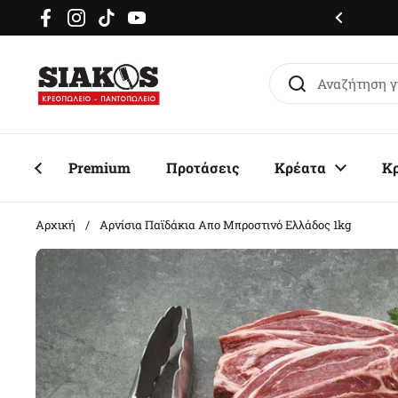
Μετάβαση στο περιεχόμενο
μερόν delivery σε όλη την Αττική
Facebook
Instagram
TikTok
YouTube
Premium
Προτάσεις
Κρέατα
Κ
Αρχική
/
Αρνίσια Παϊδάκια Απο Μπροστινό Ελλάδος 1kg