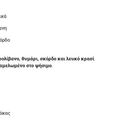
ικά
γανη
κόρδο
ρολίβανο, θυμάρι, σκόρδο και λευκό κρασί
.
ραμελωμένο στο ψήσιμο
.
ρόκας