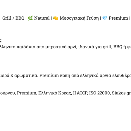
 Grill / BBQ | 🌿 Natural | 🍋 Μεσογειακή Γεύση | 💎 Premium | 
ς
ηνικά παϊδάκια από μπροστινό αρνί, ιδανικά για grill, BBQ ή 
ερά & αρωματικά. Premium κοπή από ελληνικά αρνιά ελευθέρας 
 Φούρνου, Premium, Ελληνικό Κρέας, HACCP, ISO 22000, Siakos.gr