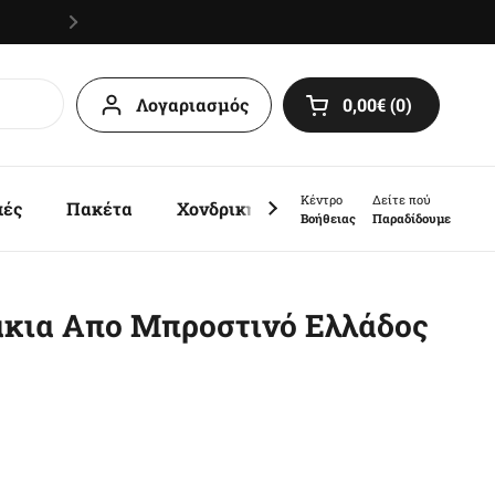
Λογαριασμός
0,00€
0
Άνοιγμα καλαθιο
Κέντρο
Δείτε πού
πές
Πακέτα
Χονδρική
Sales
Βοήθειας
Παραδίδουμε
άκια Απο Μπροστινό Ελλάδος