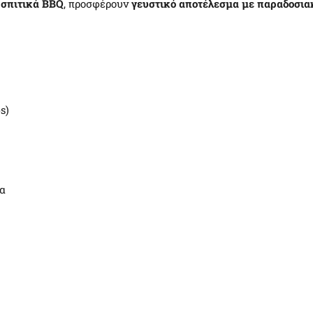
 σπιτικά BBQ
, προσφέρουν
γευστικό αποτέλεσμα με παραδοσι
s)
τα