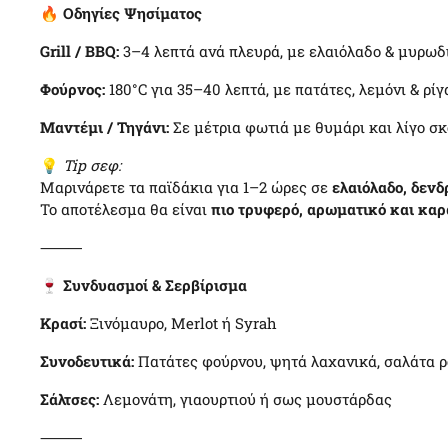
🔥
Οδηγίες Ψησίματος
Grill / BBQ:
3–4 λεπτά ανά πλευρά, με ελαιόλαδο & μυρωδ
Φούρνος:
180°C για 35–40 λεπτά, με πατάτες, λεμόνι & ρί
Μαντέμι / Τηγάνι:
Σε μέτρια φωτιά με θυμάρι και λίγο σ
💡
Tip σεφ:
Μαρινάρετε τα παϊδάκια για 1–2 ώρες σε
ελαιόλαδο, δενδ
Το αποτέλεσμα θα είναι
πιο τρυφερό, αρωματικό και κα
⸻
🍷
Συνδυασμοί & Σερβίρισμα
Κρασί:
Ξινόμαυρο, Merlot ή Syrah
Συνοδευτικά:
Πατάτες φούρνου, ψητά λαχανικά, σαλάτα 
Σάλτσες:
Λεμονάτη, γιαουρτιού ή σως μουστάρδας
⸻