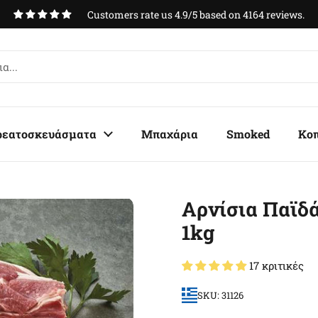
Customers rate us 4.9/5 based on 4164 reviews.
ρεατοσκευάσματα
Μπαχάρια
Smoked
Κο
Αρνίσια Παϊδ
1kg
17 κριτικές
SKU: 31126