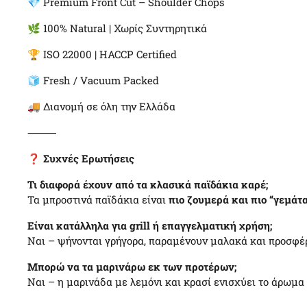
💎 Premium Front Cut – Shoulder Chops
🌿 100% Natural | Χωρίς Συντηρητικά
🏆 ISO 22000 | HACCP Certified
🧊 Fresh / Vacuum Packed
🚚 Διανομή σε όλη την Ελλάδα
⸻
❓
Συχνές Ερωτήσεις
Τι διαφορά έχουν από τα κλασικά παϊδάκια καρέ;
Τα μπροστινά παϊδάκια είναι
πιο ζουμερά και πιο “γεμάτ
Είναι κατάλληλα για grill ή επαγγελματική χρήση;
Ναι – ψήνονται γρήγορα, παραμένουν μαλακά και προσφέ
Μπορώ να τα μαρινάρω εκ των προτέρων;
Ναι – η μαρινάδα με λεμόνι και κρασί ενισχύει το άρωμα