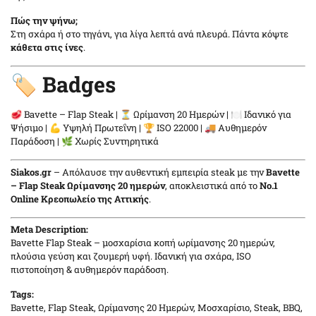
Πώς την ψήνω;
Στη σχάρα ή στο τηγάνι, για λίγα λεπτά ανά πλευρά. Πάντα κόψτε
κάθετα στις ίνες
.
🏷️ Badges
🥩 Bavette – Flap Steak | ⏳ Ωρίμανση 20 Ημερών | 🍽️ Ιδανικό για
Ψήσιμο | 💪 Υψηλή Πρωτεΐνη | 🏆 ISO 22000 | 🚚 Αυθημερόν
Παράδοση | 🌿 Χωρίς Συντηρητικά
Siakos.gr
– Απόλαυσε την αυθεντική εμπειρία steak με την
Bavette
– Flap Steak Ωρίμανσης 20 ημερών
, αποκλειστικά από το
Νο.1
Online Κρεοπωλείο της Αττικής
.
Meta Description:
Bavette Flap Steak – μοσχαρίσια κοπή ωρίμανσης 20 ημερών,
πλούσια γεύση και ζουμερή υφή. Ιδανική για σχάρα, ISO
πιστοποίηση & αυθημερόν παράδοση.
Tags:
Bavette, Flap Steak, Ωρίμανσης 20 Ημερών, Μοσχαρίσιο, Steak, BBQ,