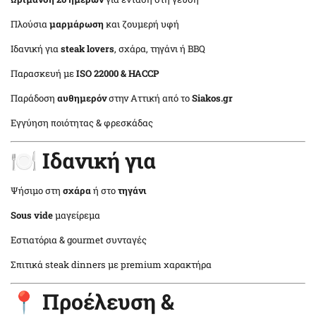
Πλούσια
μαρμάρωση
και ζουμερή υφή
Ιδανική για
steak lovers
, σχάρα, τηγάνι ή BBQ
Παρασκευή με
ISO 22000 & HACCP
Παράδοση
αυθημερόν
στην Αττική από το
Siakos.gr
Εγγύηση ποιότητας & φρεσκάδας
🍽️ Ιδανική για
Ψήσιμο στη
σχάρα
ή στο
τηγάνι
Sous vide
μαγείρεμα
Εστιατόρια & gourmet συνταγές
Σπιτικά steak dinners με premium χαρακτήρα
📍 Προέλευση &