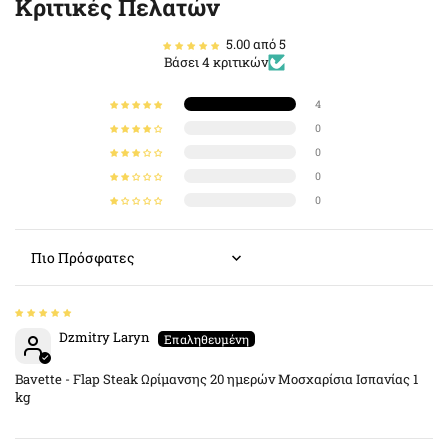
Κριτικές Πελατών
5.00 από 5
Βάσει 4 κριτικών
4
0
0
0
0
Sort by
Dzmitry Laryn
Bavette - Flap Steak Ωρίμανσης 20 ημερών Μοσχαρίσια Ισπανίας 1
kg