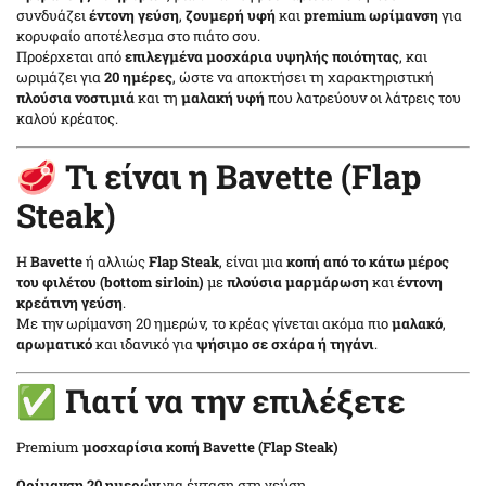
συνδυάζει
έντονη γεύση
,
ζουμερή υφή
και
premium ωρίμανση
για
κορυφαίο αποτέλεσμα στο πιάτο σου.
Προέρχεται από
επιλεγμένα μοσχάρια υψηλής ποιότητας
, και
ωριμάζει για
20 ημέρες
, ώστε να αποκτήσει τη χαρακτηριστική
πλούσια νοστιμιά
και τη
μαλακή υφή
που λατρεύουν οι λάτρεις του
καλού κρέατος.
🥩 Τι είναι η Bavette (Flap
Steak)
Η
Bavette
ή αλλιώς
Flap Steak
, είναι μια
κοπή από το κάτω μέρος
του φιλέτου (bottom sirloin)
με
πλούσια μαρμάρωση
και
έντονη
κρεάτινη γεύση
.
Με την ωρίμανση 20 ημερών, το κρέας γίνεται ακόμα πιο
μαλακό
,
αρωματικό
και ιδανικό για
ψήσιμο σε σχάρα ή τηγάνι
.
✅ Γιατί να την επιλέξετε
Premium
μοσχαρίσια κοπή Bavette (Flap Steak)
Ωρίμανση 20 ημερών
για ένταση στη γεύση