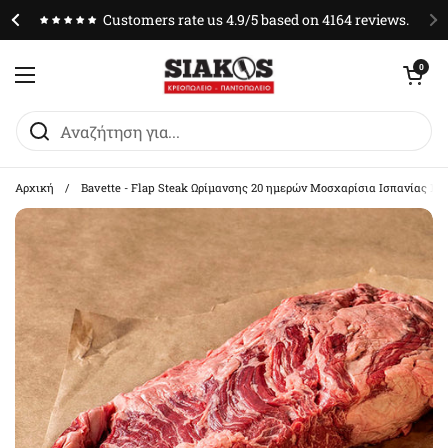
Μετάβαση στο περιεχόμενο
Customers rate us 4.9/5 based on 4164 reviews.
Άνοιγμα καλαθ
0
Άνοιγμα μενού
Αρχική
/
Bavette - Flap Steak Ωρίμανσης 20 ημερών Μοσχαρίσια Ισπανίας 1 k