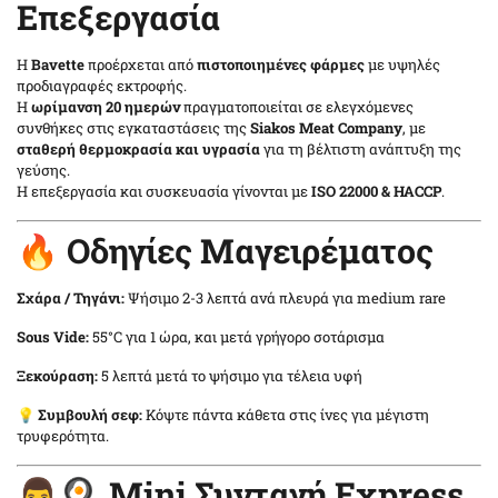
Επεξεργασία
Η
Bavette
προέρχεται από
πιστοποιημένες φάρμες
με υψηλές
προδιαγραφές εκτροφής.
Η
ωρίμανση 20 ημερών
πραγματοποιείται σε ελεγχόμενες
συνθήκες στις εγκαταστάσεις της
Siakos Meat Company
, με
σταθερή θερμοκρασία και υγρασία
για τη βέλτιστη ανάπτυξη της
γεύσης.
Η επεξεργασία και συσκευασία γίνονται με
ISO 22000 & HACCP
.
🔥 Οδηγίες Μαγειρέματος
Σχάρα / Τηγάνι:
Ψήσιμο 2-3 λεπτά ανά πλευρά για medium rare
Sous Vide:
55°C για 1 ώρα, και μετά γρήγορο σοτάρισμα
Ξεκούραση:
5 λεπτά μετά το ψήσιμο για τέλεια υφή
💡
Συμβουλή σεφ:
Κόψτε πάντα κάθετα στις ίνες για μέγιστη
τρυφερότητα.
👨🍳 Mini Συνταγή Express