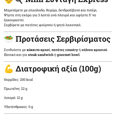
Μαρινάρετε με ελαιόλαδο, θυμάρι, δενδρολίβανο και πιπέρι.
Ψήστε στη σχάρα για 3 λεπτά ανά πλευρά και αφήστε 5’ να
ξεκουραστεί.
Σερβίρετε με πατάτες φούρνου ή ψητά λαχανικά.
🥗 Προτάσεις Σερβιρίσματος
Συνδυάστε με
κόκκινο κρασί
,
πατάτες country
ή
σάλτσα κρασιού
.
Ιδανικό και για
steak sandwich
ή
gourmet bowl
.
💪 Διατροφική αξία (100g)
Θερμίδες: 200 kcal
Πρωτεΐνη: 22 g
Λιπαρά: 12 g
Υδατάνθρακες: 0 g