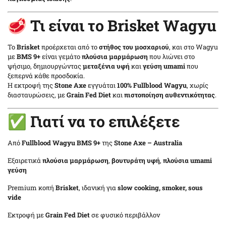
🥩 Τι είναι το Brisket Wagyu
Το
Brisket
προέρχεται από το
στήθος του μοσχαριού
, και στο Wagyu
με
BMS 9+
είναι γεμάτο
πλούσια μαρμάρωση
που λιώνει στο
ψήσιμο, δημιουργώντας
μεταξένια υφή
και
γεύση umami
που
ξεπερνά κάθε προσδοκία.
Η εκτροφή της
Stone Axe
εγγυάται
100% Fullblood Wagyu
, χωρίς
διασταυρώσεις, με
Grain Fed Diet
και
πιστοποίηση αυθεντικότητας
.
✅ Γιατί να το επιλέξετε
Από
Fullblood Wagyu BMS 9+
της
Stone Axe – Australia
Εξαιρετικά
πλούσια μαρμάρωση
,
βουτυράτη υφή
,
πλούσια umami
γεύση
Premium κοπή
Brisket
, ιδανική για
slow cooking, smoker, sous
vide
Εκτροφή με
Grain Fed Diet
σε φυσικό περιβάλλον