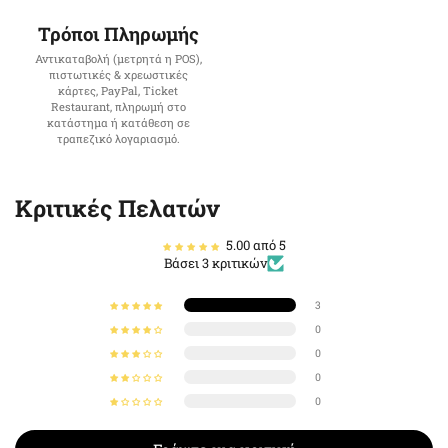
Τρόποι Πληρωμής
Αντικαταβολή (μετρητά η POS),
πιστωτικές & χρεωστικές
κάρτες, PayPal, Ticket
Restaurant, πληρωμή στο
κατάστημα ή κατάθεση σε
τραπεζικό λογαριασμό.
Κριτικές Πελατών
5.00 από 5
Βάσει 3 κριτικών
3
0
0
0
0