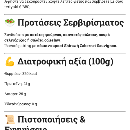
Αφήστε να ξεκουραστεί, κόψτε λεπτές φέτες και σερβίρετε με σως
teriyaki ή BBQ.
🥗 Προτάσεις Σερβιρίσματος
Συνδυάστε με
πατάτες φούρνου
,
καπνιστές σάλτσες
,
πουρέ
σελινόριζας
ή
σαλάτα coleslaw
.
Ιδανικό pairing με
κόκκινο κρασί Shiraz ή Cabernet Sauvignon
.
💪 Διατροφική αξία (100g)
Θερμίδες: 320 kcal
Πρωτεΐνη: 21 g
Λιπαρά: 26 g
Υδατάνθρακες: 0 g
📜 Πιστοποιήσεις &
Εγγυήσεις