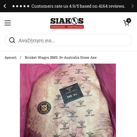
Μετάβαση στο περιεχόμενο
Customers rate us 4.9/5 based on 4164 reviews.
Άνοιγμα καλαθ
0
Άνοιγμα μενού
Αρχική
/
Brisket Wagyu BMS: 9+ Australia Stone Axe