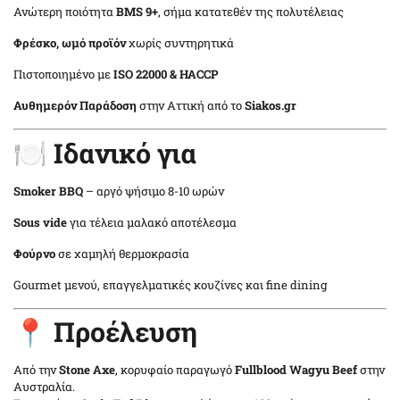
Ανώτερη ποιότητα
BMS 9+
, σήμα κατατεθέν της πολυτέλειας
Φρέσκο, ωμό προϊόν
χωρίς συντηρητικά
Πιστοποιημένο με
ISO 22000 & HACCP
Αυθημερόν Παράδοση
στην Αττική από το
Siakos.gr
🍽️ Ιδανικό για
Smoker BBQ
– αργό ψήσιμο 8-10 ωρών
Sous vide
για τέλεια μαλακό αποτέλεσμα
Φούρνο
σε χαμηλή θερμοκρασία
Gourmet μενού, επαγγελματικές κουζίνες και fine dining
📍 Προέλευση
Από την
Stone Axe
, κορυφαίο παραγωγό
Fullblood Wagyu Beef
στην
Αυστραλία.