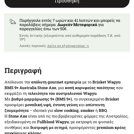
Προσθήκη
6
Παρήγγειλε εντός 7 ωρών και 41 λεπτών και μπορείς να
7
παραλάβεις σήμερα.
Δωρεάν Μεταφορικά
για
παραγγελίες άνω των 50€.
Eντός Αττικής (εξαιρούνται από αυθημερόν παράδοση T.K. από
8
19*).
Λοιπές περιοχές:
Δείτε αν εξυπηρετούμε →
9
10
Περιγραφή
Απόλαυσε την
απόλυτη gourmet εμπειρία
με το
Brisket Wagyu
BMS 9+ Australia Stone Axe
, μια
κοπή κορυφαίας ποιότητας
που
εκφράζει τη
τελειότητα του αυστραλιανού Wagyu
.
Με
βαθμό μαρμάρωσης 9+ (BMS 9+)
, το συγκεκριμένο
Brisket
προσφέρει
μοναδική υφή
,
έντονη γεύση
και
απίστευτη
ζουμερότητα
– ιδανικό για
slow cooking
,
smoker
ή
BBQ
.
Η
Stone Axe
είναι από τις πιο βραβευμένες φάρμες της Αυστραλίας,
εξειδικευμένη σε
Fullblood Wagyu
, με εκτροφή σε φυσικές
συνθήκες και
διατροφή με σιτηρά
, προσφέροντας
premium κρέας
παγκόσμιας κλάσης
.