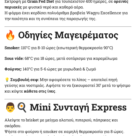
Εκτροφή με
Grain Fed Diet
για τουλάχιστον 400 ημέρες, σε
ορεινές
περιοχές
με φυσικό νερό και καθαρό αέρα.
Η φάρμα έχει κερδίσει πολυάριθμα βραβεία Wagyu Excellence για
την ποιότητα και τη συνέπεια της παραγωγής της.
🔥 Οδηγίες Μαγειρέματος
Smoker:
110°C για 8-10 ώρες (εσωτερική θερμοκρασία 90°C)
Sous vide:
68°C για 18 ώρες, μετά σοτάρισμα για καραμέλωμα
Φούρνος:
140°C για 5-6 ώρες με μυρωδικά & ζωμό
💡
Συμβουλή σεφ:
Μην αφαιρέσετε το λίπος – αποτελεί πηγή
γεύσης και νοστιμιάς. Αφήστε το να ξεκουραστεί 30’ μετά το ψήσιμο
και κόψτε
κάθετα στις ίνες
.
👨🍳 Mini Συνταγή Express
Αλείψτε το brisket με μείγμα αλατιού, πιπεριού, πάπρικας και
σκόρδου.
Ψήστε στο φούρνο ή smoker σε χαμηλή θερμοκρασία για 8 ώρες.