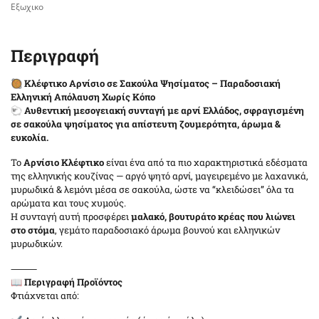
Εξωχικο
Περιγραφή
🥘
Κλέφτικο Αρνίσιο σε Σακούλα Ψησίματος – Παραδοσιακή
Ελληνική Απόλαυση Χωρίς Κόπο
🐑
Αυθεντική μεσογειακή συνταγή με αρνί Ελλάδος, σφραγισμένη
σε σακούλα ψησίματος για απίστευτη ζουμερότητα, άρωμα &
ευκολία.
Το
Αρνίσιο Κλέφτικο
είναι ένα από τα πιο χαρακτηριστικά εδέσματα
της ελληνικής κουζίνας — αργό ψητό αρνί, μαγειρεμένο με λαχανικά,
μυρωδικά & λεμόνι μέσα σε σακούλα, ώστε να “κλειδώσει” όλα τα
αρώματα και τους χυμούς.
Η συνταγή αυτή προσφέρει
μαλακό, βουτυράτο κρέας που λιώνει
στο στόμα
, γεμάτο παραδοσιακό άρωμα βουνού και ελληνικών
μυρωδικών.
⸻
📖
Περιγραφή Προϊόντος
Φτιάχνεται από: