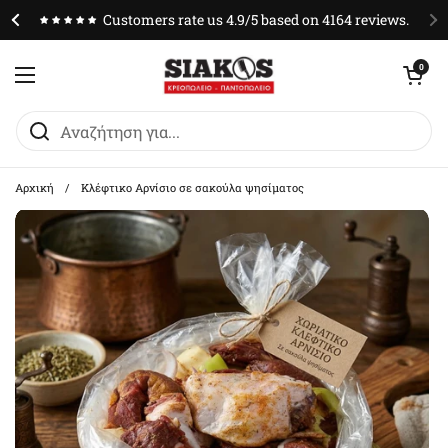
Μετάβαση στο περιεχόμενο
Customers rate us 4.9/5 based on 4164 reviews.
Άνοιγμα καλαθ
0
Άνοιγμα μενού
Αρχική
/
Κλέφτικο Αρνίσιο σε σακούλα ψησίματος