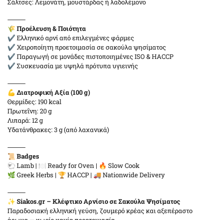
Σάλτσες: Λεμονάτη, μουστάρδας ή λαδολέμονο
⸻
🌾
Προέλευση & Ποιότητα
✔ Ελληνικό αρνί από επιλεγμένες φάρμες
✔ Χειροποίητη προετοιμασία σε σακούλα ψησίματος
✔ Παραγωγή σε μονάδες πιστοποιημένες ISO & HACCP
✔ Συσκευασία με υψηλά πρότυπα υγιεινής
⸻
💪
Διατροφική Αξία (100 g)
Θερμίδες: 190 kcal
Πρωτεΐνη: 20 g
Λιπαρά: 12 g
Υδατάνθρακες: 3 g (από λαχανικά)
⸻
📜
Badges
🐑 Lamb | 🍽️ Ready for Oven | 🔥 Slow Cook
🌿 Greek Herbs | 🏆 HACCP | 🚚 Nationwide Delivery
⸻
✨
Siakos.gr – Κλέφτικο Αρνίσιο σε Σακούλα Ψησίματος
Παραδοσιακή ελληνική γεύση, ζουμερό κρέας και αξεπέραστο