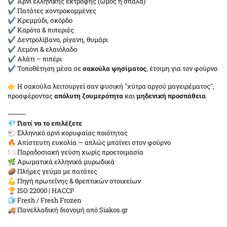
✔ Αρνί ελληνικής εκτροφής (ώμος ή σπάλα)
✔ Πατάτες χοντροκομμένες
✔ Κρεμμύδι, σκόρδο
✔ Καρότα & πιπεριές
✔ Δεντρολίβανο, ρίγανη, θυμάρι
✔ Λεμόνι & ελαιόλαδο
✔ Αλάτι – πιπέρι
✔ Τοποθέτηση μέσα σε
σακούλα ψησίματος
, έτοιμη για τον φούρνο
👉 Η σακούλα λειτουργεί σαν φυσική "χύτρα αργού μαγειρέματος",
προσφέροντας
απόλυτη ζουμερότητα
και
μηδενική προσπάθεια
.
⸻
💎
Γιατί να το επιλέξετε
🐑 Ελληνικό αρνί κορυφαίας ποιότητας
🔥 Απίστευτη ευκολία — απλώς μπαίνει στον φούρνο
🍽️ Παραδοσιακή γεύση χωρίς προετοιμασία
🌿 Αρωματικά ελληνικά μυρωδικά
🥔 Πλήρες γεύμα με πατάτες
💪 Πηγή πρωτεΐνης & θρεπτικών στοιχείων
🏆 ISO 22000 | HACCP
🧊 Fresh / Fresh Frozen
🚚 Πανελλαδική διανομή από Siakos.gr