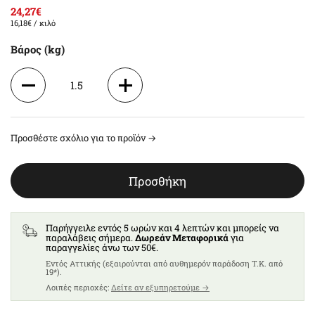
24,27€
16,18€
/ κιλό
Βάρος (kg)
1.5
3
Προσθέστε σχόλιο για το προϊόν →
4.5
Προσθήκη
6
7.5
Παρήγγειλε εντός 5 ωρών και 4 λεπτών και μπορείς να
παραλάβεις σήμερα.
Δωρεάν Μεταφορικά
για
παραγγελίες άνω των 50€.
Eντός Αττικής (εξαιρούνται από αυθημερόν παράδοση T.K. από
19*).
Λοιπές περιοχές:
Δείτε αν εξυπηρετούμε →