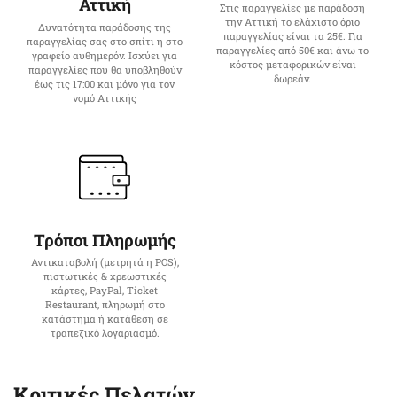
Αττική
Στις παραγγελίες με παράδοση
την Αττική το ελάχιστο όριο
Δυνατότητα παράδοσης της
παραγγελίας είναι τα 25€. Για
παραγγελίας σας στο σπίτι η στο
παραγγελίες από 50€ και άνω το
γραφείο αυθημερόν. Ισχύει για
κόστος μεταφορικών είναι
παραγγελίες που θα υποβληθούν
δωρεάν.
έως τις 17:00 και μόνο για τον
νομό Αττικής
Τρόποι Πληρωμής
Αντικαταβολή (μετρητά η POS),
πιστωτικές & χρεωστικές
κάρτες, PayPal, Ticket
Restaurant, πληρωμή στο
κατάστημα ή κατάθεση σε
τραπεζικό λογαριασμό.
Κριτικές Πελατών