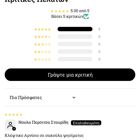
5.00 από 5
Βάσει 5 κριτικών
5
0
0
0
0
Γράψτε μια κριτική
Sort by
Νουλα Περσιτσα Σταυρίδη
Κλέφτικο Αρνίσιο σε σακούλα ψησίματος