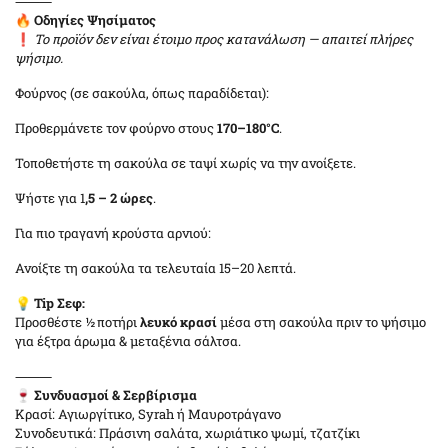
⸻
🔥
Οδηγίες Ψησίματος
❗
Το προϊόν δεν είναι έτοιμο προς κατανάλωση — απαιτεί πλήρες
ψήσιμο.
Φούρνος (σε σακούλα, όπως παραδίδεται):
Προθερμάνετε τον φούρνο στους
170–180°C
.
Τοποθετήστε τη σακούλα σε ταψί χωρίς να την ανοίξετε.
Ψήστε για 1
,5 – 2 ώρες
.
Για πιο τραγανή κρούστα αρνιού:
Ανοίξτε τη σακούλα τα τελευταία 15–20 λεπτά.
💡
Tip Σεφ:
Προσθέστε ½ ποτήρι
λευκό κρασί
μέσα στη σακούλα πριν το ψήσιμο
για έξτρα άρωμα & μεταξένια σάλτσα.
⸻
🍷
Συνδυασμοί & Σερβίρισμα
Κρασί: Αγιωργίτικο, Syrah ή Μαυροτράγανο
Συνοδευτικά: Πράσινη σαλάτα, χωριάτικο ψωμί, τζατζίκι