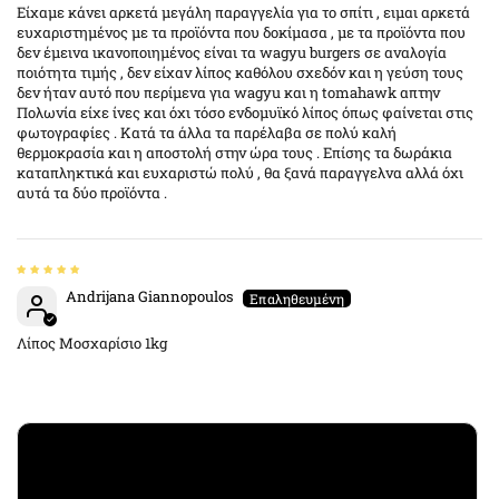
Είχαμε κάνει αρκετά μεγάλη παραγγελία για το σπίτι , ειμαι αρκετά
ευχαριστημένος με τα προϊόντα που δοκίμασα , με τα προϊόντα που
δεν έμεινα ικανοποιημένος είναι τα wagyu burgers σε αναλογία
ποιότητα τιμής , δεν είχαν λίπος καθόλου σχεδόν και η γεύση τους
δεν ήταν αυτό που περίμενα για wagyu και η tomahawk απτην
Πολωνία είχε ίνες και όχι τόσο ενδομυϊκό λίπος όπως φαίνεται στις
φωτογραφίες . Κατά τα άλλα τα παρέλαβα σε πολύ καλή
θερμοκρασία και η αποστολή στην ώρα τους . Επίσης τα δωράκια
καταπληκτικά και ευχαριστώ πολύ , θα ξανά παραγγελνα αλλά όχι
αυτά τα δύο προϊόντα .
Andrijana Giannopoulos
Λίπος Μοσχαρίσιο 1kg