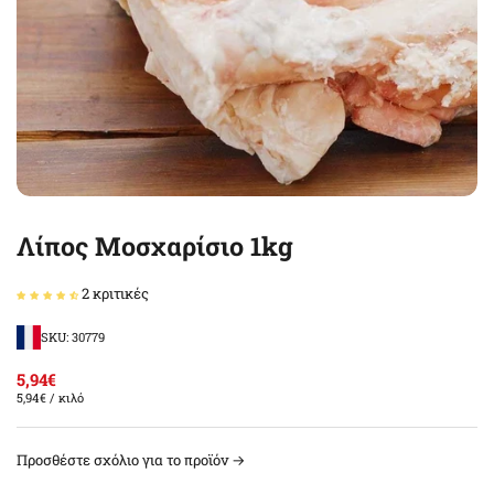
Λίπος Μοσχαρίσιο 1kg
2 κριτικές
SKU: 30779
5,94€
5,94€
/ κιλό
Προσθέστε σχόλιο για το προϊόν →