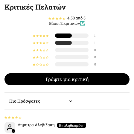
Κριτικές Πελατών
4.50 από 5
Βάσει 2 κριτικών
1
1
0
0
0
Γράψτε μια κριτική
Sort by
Δημητρα Αλεβιζακη