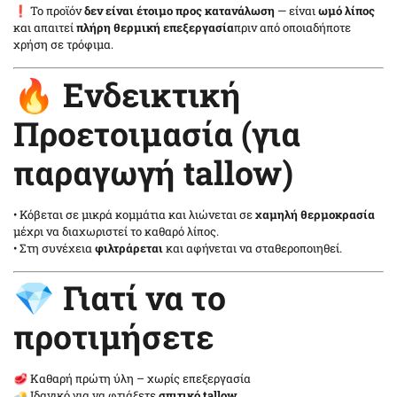
❗ Το προϊόν
δεν είναι έτοιμο προς κατανάλωση
— είναι
ωμό λίπος
και απαιτεί
πλήρη θερμική επεξεργασία
πριν από οποιαδήποτε
χρήση σε τρόφιμα.
🔥 Ενδεικτική
Προετοιμασία (για
παραγωγή tallow)
• Κόβεται σε μικρά κομμάτια και λιώνεται σε
χαμηλή θερμοκρασία
μέχρι να διαχωριστεί το καθαρό λίπος.
• Στη συνέχεια
φιλτράρεται
και αφήνεται να σταθεροποιηθεί.
💎 Γιατί να το
προτιμήσετε
🥩 Καθαρή πρώτη ύλη – χωρίς επεξεργασία
🧈 Ιδανικό για να φτιάξετε
σπιτικό tallow