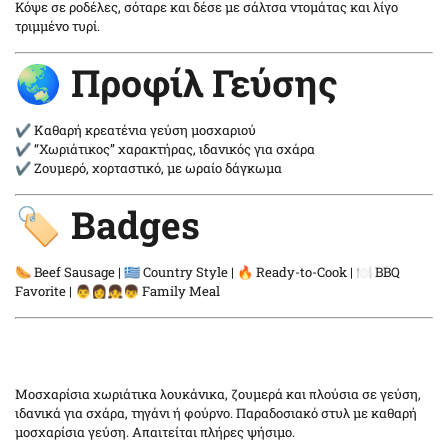
Κόψε σε ροδέλες, σόταρε και δέσε με σάλτσα ντομάτας και λίγο
τριμμένο τυρί.
🌏 Προφίλ Γεύσης
✔ Καθαρή κρεατένια γεύση μοσχαριού
✔ “Χωριάτικος” χαρακτήρας, ιδανικός για σχάρα
✔ Ζουμερό, χορταστικό, με ωραίο δάγκωμα
🏷️ Badges
🌭 Beef Sausage | 🇬🇷 Country Style | 🔥 Ready-to-Cook | 🍽️ BBQ
Favorite | 👨👩👧👦 Family Meal
Μοσχαρίσια χωριάτικα λουκάνικα, ζουμερά και πλούσια σε γεύση,
ιδανικά για σχάρα, τηγάνι ή φούρνο. Παραδοσιακό στυλ με καθαρή
μοσχαρίσια γεύση. Απαιτείται πλήρες ψήσιμο.