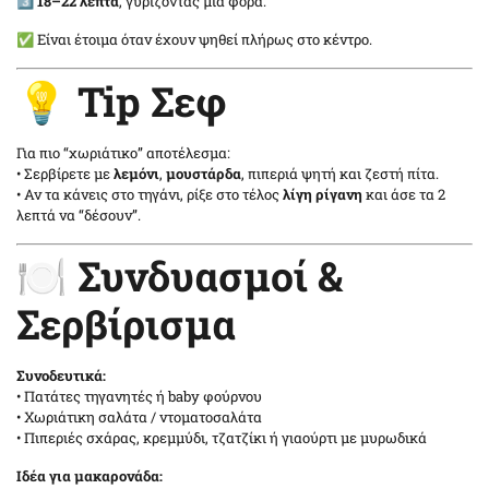
3️⃣
18–22 λεπτά
, γυρίζοντας μία φορά.
✅ Είναι έτοιμα όταν έχουν ψηθεί πλήρως στο κέντρο.
💡 Tip Σεφ
Για πιο “χωριάτικο” αποτέλεσμα:
• Σερβίρετε με
λεμόνι
,
μουστάρδα
, πιπεριά ψητή και ζεστή πίτα.
• Αν τα κάνεις στο τηγάνι, ρίξε στο τέλος
λίγη ρίγανη
και άσε τα 2
λεπτά να “δέσουν”.
🍽️ Συνδυασμοί &
Σερβίρισμα
Συνοδευτικά:
• Πατάτες τηγανητές ή baby φούρνου
• Χωριάτικη σαλάτα / ντοματοσαλάτα
• Πιπεριές σχάρας, κρεμμύδι, τζατζίκι ή γιαούρτι με μυρωδικά
Ιδέα για μακαρονάδα: