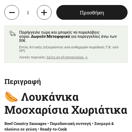
Ποσότητα
Προσθήκη
Παρήγγειλε τώρα και μπορείς να παραλάβεις
αύριο.
Δωρεάν Μεταφορικά
για παραγγελίες άνω των
50€.
Eντός Αττικής (εξαιρούνται από αυθημερόν παράδοση T.K. από
19*).
Λοιπές περιοχές:
Δείτε αν εξυπηρετούμε →
Περιγραφή
🌭 Λουκάνικα
Μοσχαρίσια Χωριάτικα
Beef Country Sausages • Παραδοσιακή συνταγή • Ζουμερά &
πλούσια σε γεύση • Ready-to-Cook