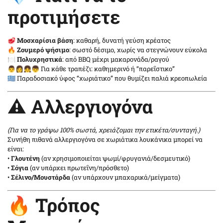
προτιμήσετε
🥩
Μοσχαρίσια βάση
: καθαρή, δυνατή γεύση κρέατος
🔥
Ζουμερό ψήσιμο
: σωστό δέσιμο, χωρίς να στεγνώνουν εύκολα
🍽️
Πολυχρηστικά
: από BBQ μέχρι μακαρονάδα/ραγού
👨👩👧👦 Για κάθε τραπέζι: καθημερινό ή “παρεΐστικο”
🇬🇷 Παραδοσιακό ύφος “χωριάτικο” που θυμίζει παλιά κρεοπωλεία
⚠️ Αλλεργιογόνα
(Για να το γράψω 100% σωστά, χρειάζομαι την ετικέτα/συνταγή.)
Συνήθη πιθανά αλλεργιογόνα σε χωριάτικα λουκάνικα μπορεί να
είναι:
•
Γλουτένη
(αν χρησιμοποιείται ψωμί/φρυγανιά/δεσμευτικό)
•
Σόγια
(αν υπάρχει πρωτεΐνη/πρόσθετο)
•
Σέλινο/Μουστάρδα
(αν υπάρχουν μπαχαρικά/μείγματα)
🔥 Τρόπος