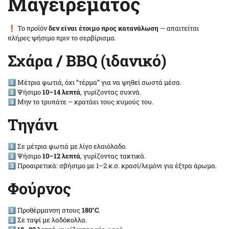
Μαγειρέματος
❗ Το προϊόν
δεν είναι έτοιμο προς κατανάλωση
— απαιτείται
πλήρες ψήσιμο πριν το σερβίρισμα.
Σχάρα / BBQ (ιδανικό)
1️⃣ Μέτρια φωτιά, όχι “τέρμα” για να ψηθεί σωστά μέσα.
2️⃣ Ψήσιμο
10–14 λεπτά
, γυρίζοντας συχνά.
3️⃣ Μην το τρυπάτε – κρατάει τους χυμούς του.
Τηγάνι
1️⃣ Σε μέτρια φωτιά με λίγο ελαιόλαδο.
2️⃣ Ψήσιμο
10–12 λεπτά
, γυρίζοντας τακτικά.
3️⃣ Προαιρετικά: σβήσιμο με 1–2 κ.σ. κρασί/λεμόνι για έξτρα άρωμα.
Φούρνος
1️⃣ Προθέρμανση στους
180°C
.
2️⃣ Σε ταψί με λαδόκολλα.