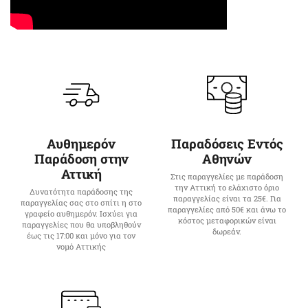
Αυθημερόν
Παραδόσεις Εντός
Παράδοση στην
Αθηνών
Αττική
Στις παραγγελίες με παράδοση
την Αττική το ελάχιστο όριο
Δυνατότητα παράδοσης της
παραγγελίας είναι τα 25€. Για
παραγγελίας σας στο σπίτι η στο
παραγγελίες από 50€ και άνω το
γραφείο αυθημερόν. Ισχύει για
κόστος μεταφορικών είναι
παραγγελίες που θα υποβληθούν
δωρεάν.
έως τις 17:00 και μόνο για τον
νομό Αττικής