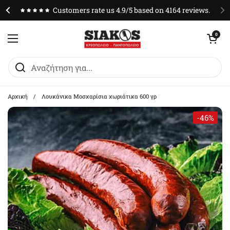
Μετάβαση στο περιεχόμενο
Customers rate us 4.9/5 based on 4164 reviews.
Άνοιγμα καλαθ
0
Άνοιγμα μενού
Αρχική
/
Λουκάνικα Μοσχαρίσια χωριάτικα 600 γρ
-46%