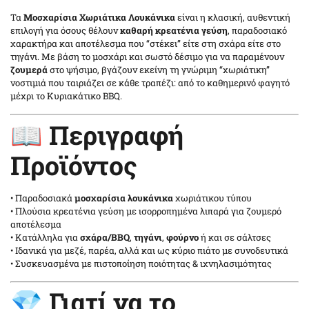
Τα
Μοσχαρίσια Χωριάτικα Λουκάνικα
είναι η κλασική, αυθεντική
επιλογή για όσους θέλουν
καθαρή κρεατένια γεύση
, παραδοσιακό
χαρακτήρα και αποτέλεσμα που “στέκει” είτε στη σχάρα είτε στο
τηγάνι. Με βάση το μοσχάρι και σωστό δέσιμο για να παραμένουν
ζουμερά
στο ψήσιμο, βγάζουν εκείνη τη γνώριμη “χωριάτικη”
νοστιμιά που ταιριάζει σε κάθε τραπέζι: από το καθημερινό φαγητό
μέχρι το Κυριακάτικο BBQ.
📖 Περιγραφή
Προϊόντος
• Παραδοσιακά
μοσχαρίσια λουκάνικα
χωριάτικου τύπου
• Πλούσια κρεατένια γεύση με ισορροπημένα λιπαρά για ζουμερό
αποτέλεσμα
• Κατάλληλα για
σχάρα/BBQ
,
τηγάνι
,
φούρνο
ή και σε σάλτσες
• Ιδανικά για μεζέ, παρέα, αλλά και ως κύριο πιάτο με συνοδευτικά
• Συσκευασμένα με πιστοποίηση ποιότητας & ιχνηλασιμότητας
💎 Γιατί να το