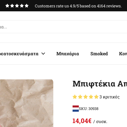
Customers rate us 4.9/5 based on 4164 reviews.
ρεατοσκευάσματα
Μπαχάρια
Smoked
Κο
Μπιφτέκια Απ
3 κριτικές
SKU: 30938
14,04€
/ συσκ.