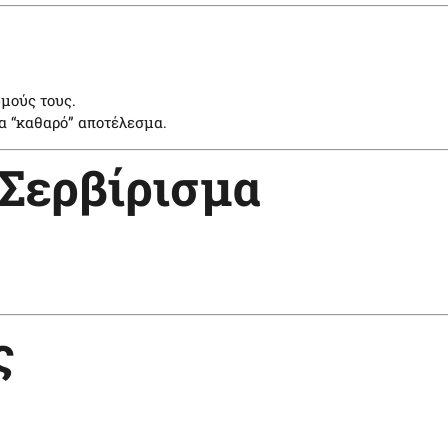
υμούς τους.
ια “καθαρό” αποτέλεσμα.
 Σερβίρισμα
ς