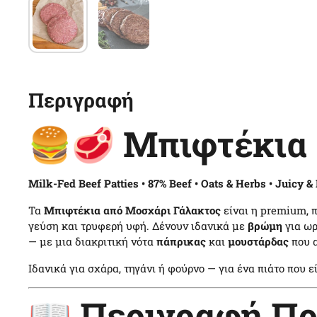
Περιγραφή
🍔🥩 Μπιφτέκια 
Milk-Fed Beef Patties • 87% Beef • Oats & Herbs • Juicy 
Τα
Μπιφτέκια από Μοσχάρι Γάλακτος
είναι η premium, 
γεύση και τρυφερή υφή. Δένουν ιδανικά με
βρώμη
για ωρ
— με μια διακριτική νότα
πάπρικας
και
μουστάρδας
που α
Ιδανικά για σχάρα, τηγάνι ή φούρνο — για ένα πιάτο που 
📖 Περιγραφή Πρ