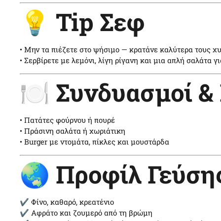
💡 Tip Σεφ
• Μην τα πιέζετε στο ψήσιμο — κρατάνε καλύτερα τους χ
• Σερβίρετε με λεμόνι, λίγη ρίγανη και μια απλή σαλάτα γ
🍽️ Συνδυασμοί &
• Πατάτες φούρνου ή πουρέ
• Πράσινη σαλάτα ή χωριάτικη
• Burger με ντομάτα, πίκλες και μουστάρδα
🌏 Προφίλ Γεύση
✔ Φίνο, καθαρό, κρεατένιο
✔ Αφράτο και ζουμερό από τη βρώμη