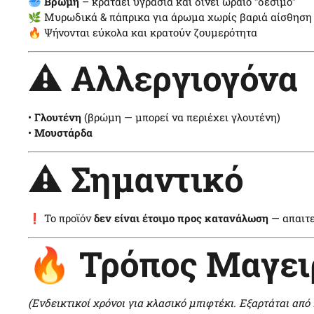
🥣
Βρώμη
– κρατάει υγρασία και δίνει ωραίο “δέσιμο”
🌿 Μυρωδικά & πάπρικα για άρωμα χωρίς βαριά αίσθηση
🔥 Ψήνονται εύκολα και κρατούν ζουμερότητα
⚠️ Αλλεργιογόνα
•
Γλουτένη
(βρώμη — μπορεί να περιέχει γλουτένη)
•
Μουστάρδα
⚠️ Σημαντικό
❗ Το προϊόν
δεν είναι έτοιμο προς κατανάλωση
— απαιτε
🔥 Τρόπος Μαγει
(Ενδεικτικοί χρόνοι για κλασικό μπιφτέκι. Εξαρτάται από