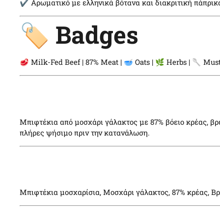
✔ Αρωματικό με ελληνικά βότανα και διακριτική πάπρικ
🏷️ Badges
🥩 Milk-Fed Beef | 87% Meat | 🥣 Oats | 🌿 Herbs | 🥄 Must
Μπιφτέκια από μοσχάρι γάλακτος με 87% βόειο κρέας, βρ
πλήρες ψήσιμο πριν την κατανάλωση.
Μπιφτέκια μοσχαρίσια, Μοσχάρι γάλακτος, 87% κρέας, Βρ