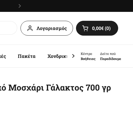
Λογαριασμός
0,00€
0
Άνοιγμα καλαθιο
Κέντρο
Δείτε πού
πές
Πακέτα
Χονδρική
Sales
Βοήθειας
Παραδίδουμε
ό Μοσχάρι Γάλακτος 700 γρ