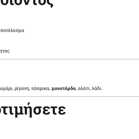
αποτέλεσμα
τητας
θυμάρι, ρίγανη, πάπρικα,
μουστάρδα
, αλάτι, λάδι.
οτιμήσετε