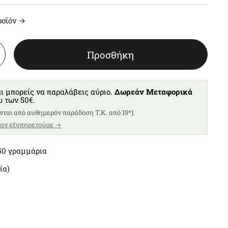
ροϊόν →
Προσθήκη
ι μπορείς να παραλάβεις αύριο.
Δωρεάν Μεταφορικά
ω των 50€.
νται από αυθημερόν παράδοση T.K. από 19*).
 αν εξυπηρετούμε →
150 γραμμάρια
ία)