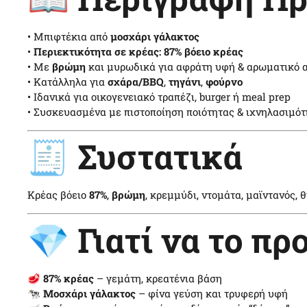
• Μπιφτέκια από
μοσχάρι γάλακτος
•
Περιεκτικότητα σε κρέας:
87% βόειο κρέας
• Με
βρώμη
και μυρωδικά για αφράτη υφή & αρωματικό 
• Κατάλληλα για
σχάρα/BBQ
,
τηγάνι
,
φούρνο
• Ιδανικά για οικογενειακό τραπέζι, burger ή meal prep
• Συσκευασμένα με πιστοποίηση ποιότητας & ιχνηλασιμό
🧾 Συστατικά
Κρέας βόειο
87%
,
βρώμη
, κρεμμύδι, ντομάτα, μαϊντανός, 
💎 Γιατί να το πρ
🥩
87% κρέας
– γεμάτη, κρεατένια βάση
🐄
Μοσχάρι γάλακτος
– φίνα γεύση και τρυφερή υφή