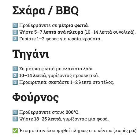
Σχάρα / BBQ
1️⃣ Προθερμάνετε σε
μέτρια φωτιά
.
2️⃣ Ψήστε
5–7 λεπτά ανά πλευρά
(10–14 λεπτά συνολικά).
3️⃣ Γυρίστε 1–2 φορές για ωραία κρούστα.
Τηγάνι
1️⃣ Σε μέτρια φωτιά με ελάχιστο λάδι.
2️⃣
10–14 λεπτά
, γυρίζοντας προσεκτικά.
3️⃣ Προαιρετικά: σκεπάστε 1–2 λεπτά στο τέλος.
Φούρνος
1️⃣ Προθερμάνετε στους
200°C
.
2️⃣ Ψήστε
18–25 λεπτά
, γυρίζοντας μία φορά.
✅ Έτοιμο όταν έχει ψηθεί πλήρως στο κέντρο (χωρίς ροζ 