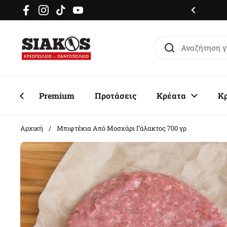
Μετάβαση στο περιεχόμενο
μερόν delivery σε όλη την Αττική
Facebook
Instagram
TikTok
YouTube
Premium
Προτάσεις
Κρέατα
Κ
Αρχική
/
Μπιφτέκια Από Μοσχάρι Γάλακτος 700 γρ