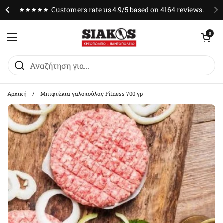
Μετάβαση στο περιεχόμενο
Customers rate us 4.9/5 based on 4164 reviews.
Άνοιγμα καλαθ
0
Άνοιγμα μενού
Αρχική
/
Μπιφτέκια γαλοπούλας Fitness 700 γρ