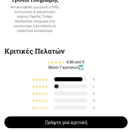
Αντικαταβολή (μετρητά η POS),
πιστωτικές & χρεωστικές
κάρτες, PayPal, Ticket
Restaurant, πληρωμή στο
κατάστημα ή κατάθεση σε
τραπεζικό λογαριασμό.
Κριτικές Πελατών
4.86 από 5
Βάσει 7 κριτικών
6
1
0
0
0
Γράψτε μια κριτική