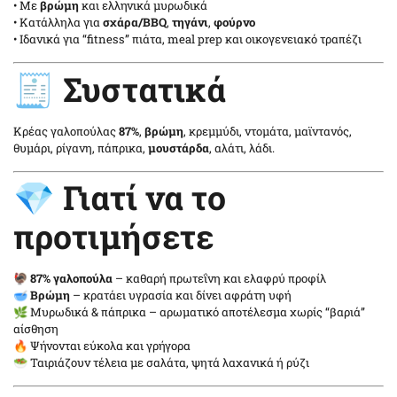
• Με
βρώμη
και ελληνικά μυρωδικά
• Κατάλληλα για
σχάρα/BBQ
,
τηγάνι
,
φούρνο
• Ιδανικά για “fitness” πιάτα, meal prep και οικογενειακό τραπέζι
🧾 Συστατικά
Κρέας γαλοπούλας
87%
,
βρώμη
, κρεμμύδι, ντομάτα, μαϊντανός,
θυμάρι, ρίγανη, πάπρικα,
μουστάρδα
, αλάτι, λάδι.
💎 Γιατί να το
προτιμήσετε
🦃
87% γαλοπούλα
– καθαρή πρωτεΐνη και ελαφρύ προφίλ
🥣
Βρώμη
– κρατάει υγρασία και δίνει αφράτη υφή
🌿 Μυρωδικά & πάπρικα – αρωματικό αποτέλεσμα χωρίς “βαριά”
αίσθηση
🔥 Ψήνονται εύκολα και γρήγορα
🥗 Ταιριάζουν τέλεια με σαλάτα, ψητά λαχανικά ή ρύζι