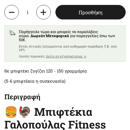
Ποσότητα
Προσθήκη
Παρήγγειλε τώρα και μπορείς να παραλάβεις
αύριο.
Δωρεάν Μεταφορικά
για παραγγελίες άνω των
50€.
Eντός Αττικής (εξαιρούνται από αυθημερόν παράδοση T.K. από
19*).
Λοιπές περιοχές:
Δείτε αν εξυπηρετούμε →
θε μπιφτέκι ζυγίζει 120 - 150 γραμμάρια
(5-6 μπιφτέκια η συσκευασία)
Περιγραφή
🍔🦃 Μπιφτέκια
Γαλοπούλας Fitness