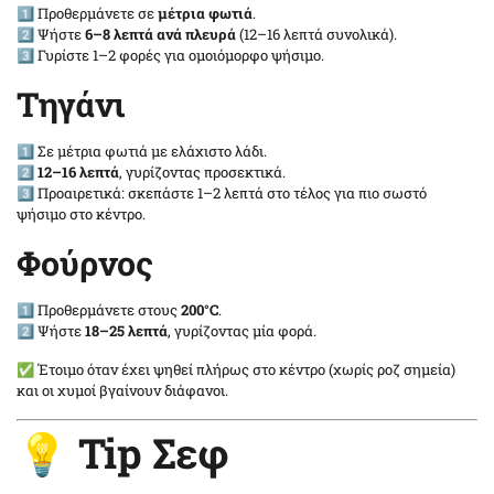
1️⃣ Προθερμάνετε σε
μέτρια φωτιά
.
2️⃣ Ψήστε
6–8 λεπτά ανά πλευρά
(12–16 λεπτά συνολικά).
3️⃣ Γυρίστε 1–2 φορές για ομοιόμορφο ψήσιμο.
Τηγάνι
1️⃣ Σε μέτρια φωτιά με ελάχιστο λάδι.
2️⃣
12–16 λεπτά
, γυρίζοντας προσεκτικά.
3️⃣ Προαιρετικά: σκεπάστε 1–2 λεπτά στο τέλος για πιο σωστό
ψήσιμο στο κέντρο.
Φούρνος
1️⃣ Προθερμάνετε στους
200°C
.
2️⃣ Ψήστε
18–25 λεπτά
, γυρίζοντας μία φορά.
✅ Έτοιμο όταν έχει ψηθεί πλήρως στο κέντρο (χωρίς ροζ σημεία)
και οι χυμοί βγαίνουν διάφανοι.
💡 Tip Σεφ