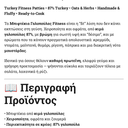
Turkey Fitness Patties • 87% Turkey • Oats & Herbs • Handmade &
Fluffy • Ready-to-Cook
Τα
Μπιφτέκια Γαλοπούλας Fitness
είναι η “fit” λύση που δεν κάνει
εκπτώσεις στη γεύση. Χειροποίητα και αφράτα, από
κιμά
γαλοπούλας 87%
, με
βρώμη
για σωστή υφή και “δέσιμο”, και με
αρώματα που τα κάνουν πραγματικά απολαυστικά: κρεμμύδι,
ντομάτα, μαϊντανό, θυμάρι, ρίγανη, πάπρικα και μια διακριτική νότα
μουστάρδας
.
Ιδανικά για όσους θέλουν
καθαρή πρωτεΐνη
, ελαφρύ γεύμα και
γρήγορη προετοιμασία — ψήνονται εύκολα και ταιριάζουν τέλεια με
σαλάτα, λαχανικά ή ρύζι.
📖 Περιγραφή
Προϊόντος
• Μπιφτέκια από
κιμά γαλοπούλας
•
Χειροποίητα
, αφράτα και ζουμερά
•
Περιεκτικότητα σε κρέας:
87% γαλοπούλα