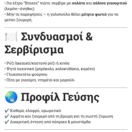
• Για έξτρα “fitness” πιάτο: σερβίρε με
σαλάτα
και
σάλτσα γιαουρτιού
(λεμόνι–άνηθος).
• Μην τα παραψήσεις — η γαλοπούλα θέλει
μέτρια φωτιά
για να
μείνει ζουμερή.
🍽️ Συνδυασμοί &
Σερβίρισμα
• Ρύζι basmati/καστανό ρύζι ή κινόα
• Ψητά λαχανικά (μπρόκολο, κολοκυθάκια, καρότα)
• Γλυκοπατάτα φούρνου
• Πίτα με γιαούρτι, ντομάτα και μαρούλι
🌏 Προφίλ Γεύσης
✔ Καθαρό, ελαφρύ, αρωματικό
✔ Αφράτο και ζουμερό από τη βρώμη και τη σωστή ζύμωση
✔ Διακριτική ένταση από πάπρικα & μουστάρδα