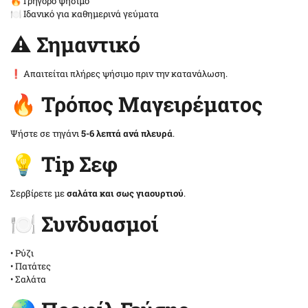
🔥 Γρήγορο ψήσιμο
🍽️ Ιδανικό για καθημερινά γεύματα
⚠️ Σημαντικό
❗ Απαιτείται πλήρες ψήσιμο πριν την κατανάλωση.
🔥 Τρόπος Μαγειρέματος
Ψήστε σε τηγάνι
5-6 λεπτά ανά πλευρά
.
💡 Tip Σεφ
Σερβίρετε με
σαλάτα και σως γιαουρτιού
.
🍽️ Συνδυασμοί
• Ρύζι
• Πατάτες
• Σαλάτα