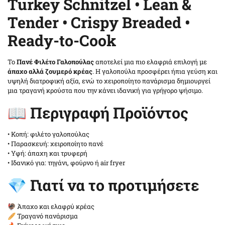
Turkey Schnitzel • Lean &
Tender • Crispy Breaded •
Ready-to-Cook
Το
Πανέ Φιλέτο Γαλοπούλας
αποτελεί μια πιο ελαφριά επιλογή με
άπαχο αλλά ζουμερό κρέας
. Η γαλοπούλα προσφέρει ήπια γεύση και
υψηλή διατροφική αξία, ενώ το χειροποίητο πανάρισμα δημιουργεί
μια τραγανή κρούστα που την κάνει ιδανική για γρήγορο ψήσιμο.
📖 Περιγραφή Προϊόντος
• Κοπή: φιλέτο γαλοπούλας
• Παρασκευή: χειροποίητο πανέ
• Υφή: άπαχη και τρυφερή
• Ιδανικό για: τηγάνι, φούρνο ή air fryer
💎 Γιατί να το προτιμήσετε
🦃 Άπαχο και ελαφρύ κρέας
🥖 Τραγανό πανάρισμα