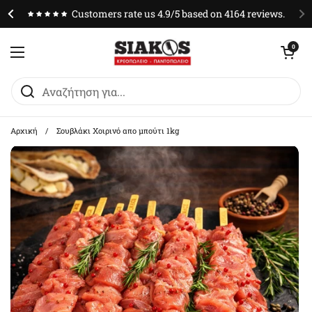
Μετάβαση στο περιεχόμενο
Customers rate us 4.9/5 based on 4164 reviews.
Άνοιγμα καλαθ
0
Άνοιγμα μενού
Αρχική
/
Σουβλάκι Χοιρινό απο μπούτι 1kg