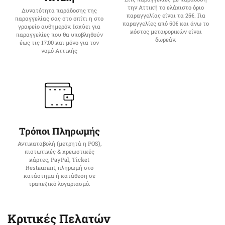
την Αττική το ελάχιστο όριο
Δυνατότητα παράδοσης της
παραγγελίας είναι τα 25€. Για
παραγγελίας σας στο σπίτι η στο
παραγγελίες από 50€ και άνω το
γραφείο αυθημερόν. Ισχύει για
κόστος μεταφορικών είναι
παραγγελίες που θα υποβληθούν
δωρεάν.
έως τις 17:00 και μόνο για τον
νομό Αττικής
Τρόποι Πληρωμής
Αντικαταβολή (μετρητά η POS),
πιστωτικές & χρεωστικές
κάρτες, PayPal, Ticket
Restaurant, πληρωμή στο
κατάστημα ή κατάθεση σε
τραπεζικό λογαριασμό.
Κριτικές Πελατών