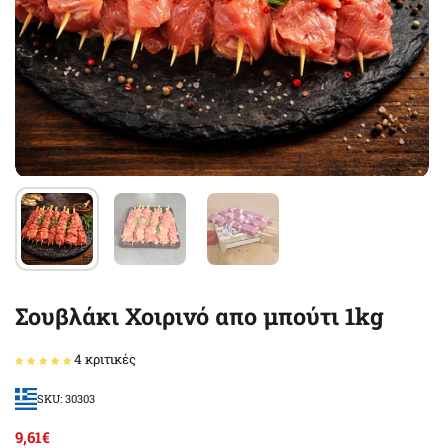
Σουβλάκι Χοιρινό απο μπούτι 1kg
4 κριτικές
SKU: 30303
9,61€