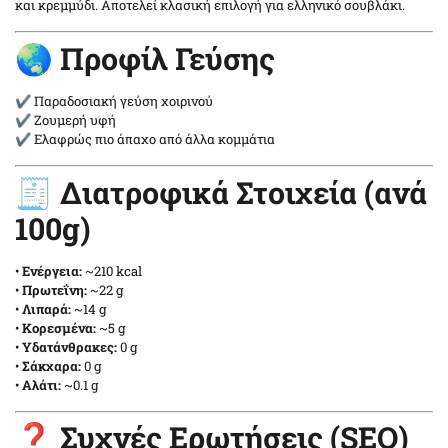
και κρεμμύδι. Αποτελεί κλασική επιλογή για ελληνικό σουβλάκι.
🌏 Προφίλ Γεύσης
✔ Παραδοσιακή γεύση χοιρινού
✔ Ζουμερή υφή
✔ Ελαφρώς πιο άπαχο από άλλα κομμάτια
🧾 Διατροφικά Στοιχεία (ανά
100g)
•
Ενέργεια:
~210 kcal
•
Πρωτεΐνη:
~22 g
•
Λιπαρά:
~14 g
•
Κορεσμένα:
~5 g
•
Υδατάνθρακες:
0 g
•
Σάκχαρα:
0 g
•
Αλάτι:
~0.1 g
❓ Συχνές Ερωτήσεις (SEO)