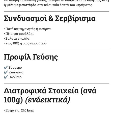
ή μέλι με μουστάρδα
στα τελευταία λεπτά του ψησίματος.
Συνδυασμοί & Σερβίρισμα
• Πατάτες τηγανητές ή φούρνου
• Πίτα για σουβλάκι
• Σαλάτα εποχής
• Σως BBQ ή σως γιαουρτιού
Προφίλ Γεύσης
✔ Ζουμερό
✔ Καπνιστό
✔ Πλούσιο
Διατροφικά Στοιχεία (ανά
100g)
(ενδεικτικά)
• Ενέργεια:
240 kcal