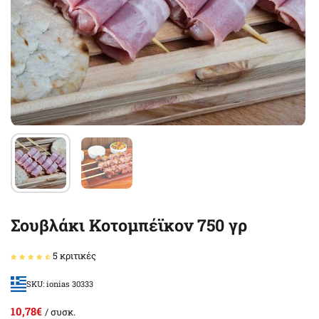
Σουβλάκι Κοτομπέϊκον 750 γρ
5 κριτικές
SKU: ionias 30333
10,78€
/ συσκ.