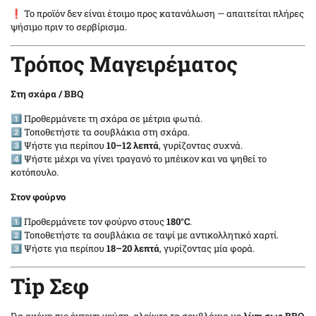
❗ Το προϊόν δεν είναι έτοιμο προς κατανάλωση — απαιτείται πλήρες
ψήσιμο πριν το σερβίρισμα.
Τρόπος Μαγειρέματος
Στη σχάρα / BBQ
1️⃣ Προθερμάνετε τη σχάρα σε μέτρια φωτιά.
2️⃣ Τοποθετήστε τα σουβλάκια στη σχάρα.
3️⃣ Ψήστε για περίπου
10–12 λεπτά
, γυρίζοντας συχνά.
4️⃣ Ψήστε μέχρι να γίνει τραγανό το μπέικον και να ψηθεί το
κοτόπουλο.
Στον φούρνο
1️⃣ Προθερμάνετε τον φούρνο στους
180°C
.
2️⃣ Τοποθετήστε τα σουβλάκια σε ταψί με αντικολλητικό χαρτί.
3️⃣ Ψήστε για περίπου
18–20 λεπτά
, γυρίζοντας μία φορά.
Tip Σεφ
Για ακόμη πιο έντονη γεύση, αλείψτε τα σουβλάκια με
λίγη σως BBQ