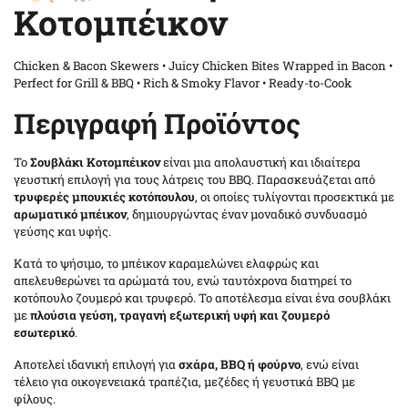
Κοτομπέικον
Chicken & Bacon Skewers • Juicy Chicken Bites Wrapped in Bacon •
Perfect for Grill & BBQ • Rich & Smoky Flavor • Ready-to-Cook
Περιγραφή Προϊόντος
Το
Σουβλάκι Κοτομπέικον
είναι μια απολαυστική και ιδιαίτερα
γευστική επιλογή για τους λάτρεις του BBQ. Παρασκευάζεται από
τρυφερές μπουκιές κοτόπουλου
, οι οποίες τυλίγονται προσεκτικά με
αρωματικό μπέικον
, δημιουργώντας έναν μοναδικό συνδυασμό
γεύσης και υφής.
Κατά το ψήσιμο, το μπέικον καραμελώνει ελαφρώς και
απελευθερώνει τα αρώματά του, ενώ ταυτόχρονα διατηρεί το
κοτόπουλο ζουμερό και τρυφερό. Το αποτέλεσμα είναι ένα σουβλάκι
με
πλούσια γεύση, τραγανή εξωτερική υφή και ζουμερό
εσωτερικό
.
Αποτελεί ιδανική επιλογή για
σχάρα, BBQ ή φούρνο
, ενώ είναι
τέλειο για οικογενειακά τραπέζια, μεζέδες ή γευστικά BBQ με
φίλους.