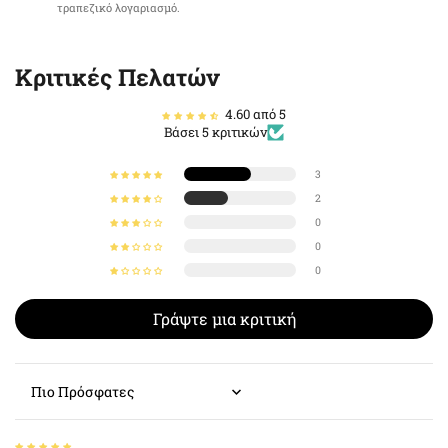
τραπεζικό λογαριασμό.
Κριτικές Πελατών
4.60 από 5
Βάσει 5 κριτικών
3
2
0
0
0
Γράψτε μια κριτική
Sort by