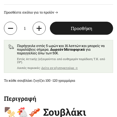
Προσθέστε σχόλιο για το προϊόν →
Ποσότητα
Προσθήκη
Παρήγγειλε εντός 5 ωρών και 16 λεπτών και μπορείς να
παραλάβεις σήμερα.
Δωρεάν Μεταφορικά
για
παραγγελίες άνω των 50€.
Eντός Αττικής (εξαιρούνται από αυθημερόν παράδοση T.K. από
19*).
Λοιπές περιοχές:
Δείτε αν εξυπηρετούμε →
Το κάθε σουβλάκι ζυγίζει 100 -120 γραμμάρια
Περιγραφή
🍢🐔🥓 Σουβλάκι