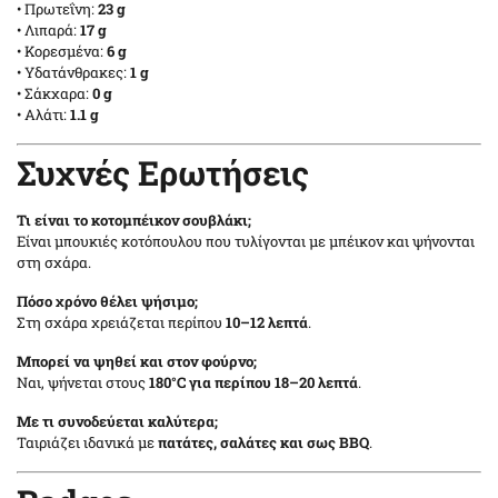
• Πρωτεΐνη:
23 g
• Λιπαρά:
17 g
• Κορεσμένα:
6 g
• Υδατάνθρακες:
1 g
• Σάκχαρα:
0 g
• Αλάτι:
1.1 g
Συχνές Ερωτήσεις
Τι είναι το κοτομπέικον σουβλάκι;
Είναι μπουκιές κοτόπουλου που τυλίγονται με μπέικον και ψήνονται
στη σχάρα.
Πόσο χρόνο θέλει ψήσιμο;
Στη σχάρα χρειάζεται περίπου
10–12 λεπτά
.
Μπορεί να ψηθεί και στον φούρνο;
Ναι, ψήνεται στους
180°C για περίπου 18–20 λεπτά
.
Με τι συνοδεύεται καλύτερα;
Ταιριάζει ιδανικά με
πατάτες, σαλάτες και σως BBQ
.