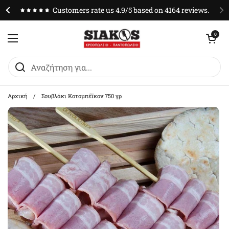
Μετάβαση στο περιεχόμενο
Customers rate us 4.9/5 based on 4164 reviews.
Άνοιγμα καλαθ
0
Άνοιγμα μενού
Αρχική
/
Σουβλάκι Κοτομπέϊκον 750 γρ