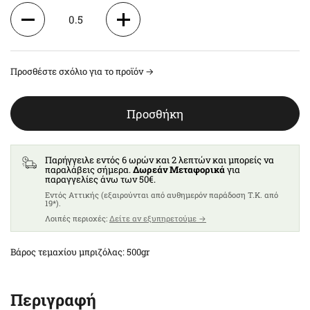
0.5
1
Προσθέστε σχόλιο για το προϊόν →
1.5
Προσθήκη
2
2.5
Παρήγγειλε εντός 6 ωρών και 2 λεπτών και μπορείς να
παραλάβεις σήμερα.
Δωρεάν Μεταφορικά
για
παραγγελίες άνω των 50€.
3
Eντός Αττικής (εξαιρούνται από αυθημερόν παράδοση T.K. από
19*).
Λοιπές περιοχές:
Δείτε αν εξυπηρετούμε →
3.5
Βάρος τεμαχίου μπριζόλας: 500gr
4
Περιγραφή
4.5