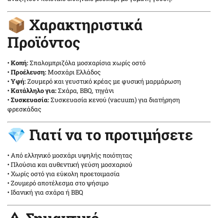
9
📦 Χαρακτηριστικά
9.5
Προϊόντος
10
•
Κοπή:
Σπαλομπριζόλα μοσχαρίσια χωρίς οστό
•
Προέλευση:
Μοσχάρι Ελλάδος
•
Υφή:
Ζουμερό και γευστικό κρέας με φυσική μαρμάρωση
•
Κατάλληλο για:
Σχάρα, BBQ, τηγάνι
•
Συσκευασία:
Συσκευασία κενού (vacuum) για διατήρηση
φρεσκάδας
💎 Γιατί να το προτιμήσετε
• Από ελληνικό μοσχάρι υψηλής ποιότητας
• Πλούσια και αυθεντική γεύση μοσχαριού
• Χωρίς οστό για εύκολη προετοιμασία
• Ζουμερό αποτέλεσμα στο ψήσιμο
• Ιδανική για σχάρα ή BBQ
⚠️ Σημαντικό