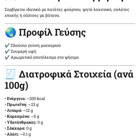
Σερβίρεται ιδανικά με πατάτες φούρνου, ψητά λαχανικά, σαλάτες
εποχής ή σάλτσες με βότανα.
🌏 Προφίλ Γεύσης
✔ Πλούσια γεύση μοσχαριού
✔ Ζουμερή υφή
✔ Αρωματικό αποτέλεσμα στο ψήσιμο
🧾 Διατροφικά Στοιχεία (ανά
100g)
•
Ενέργεια:
~200 kcal
•
Πρωτεΐνη:
~23 g
•
Λιπαρά:
~12 g
•
Κορεσμένα:
~5 g
•
Υδατάνθρακες:
0 g
•
Σάκχαρα:
0 g
•
Αλάτι:
~0.1 g