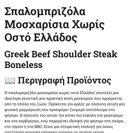
Σπαλομπριζόλα
5
Μοσχαρίσια Χωρίς
5.5
Οστό Ελλάδος
6
Greek Beef Shoulder Steak
6.5
Boneless
7
📖 Περιγραφή Προϊόντος
7.5
Η σπαλομπριζόλα μοσχαρίσια χωρίς οστό Ελλάδος αποτελεί μια
ιδιαίτερα γευστική και πρακτική κοπή μοσχαριού που προέρχεται
από τη σπάλα του ζώου. Πρόκειται για κρέας με πλούσια γεύση και
8
φυσική μαρμάρωση που προσφέρει ζουμερό αποτέλεσμα στο
ψήσιμο. Η απουσία του οστού την κάνει πιο εύκολη στο μαγείρεμα
8.5
και στο σερβίρισμα, ενώ παραμένει ιδανική για ψήσιμο στη σχάρα,
στο τηγάνι ή στο BBQ. Είναι μια εξαιρετική επιλογή για όσους
αναζητούν ποιοτικό ελληνικό μοσχάρι με γεμάτη γεύση.