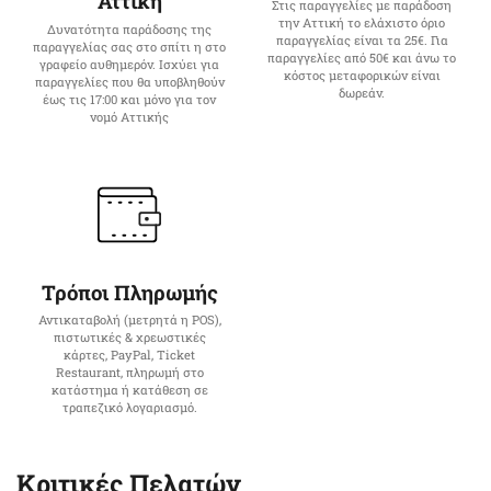
Αττική
Στις παραγγελίες με παράδοση
την Αττική το ελάχιστο όριο
Δυνατότητα παράδοσης της
παραγγελίας είναι τα 25€. Για
παραγγελίας σας στο σπίτι η στο
παραγγελίες από 50€ και άνω το
γραφείο αυθημερόν. Ισχύει για
κόστος μεταφορικών είναι
παραγγελίες που θα υποβληθούν
δωρεάν.
έως τις 17:00 και μόνο για τον
νομό Αττικής
Τρόποι Πληρωμής
Αντικαταβολή (μετρητά η POS),
πιστωτικές & χρεωστικές
κάρτες, PayPal, Ticket
Restaurant, πληρωμή στο
κατάστημα ή κατάθεση σε
τραπεζικό λογαριασμό.
Κριτικές Πελατών