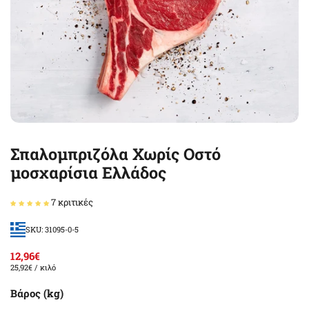
Σπαλομπριζόλα Χωρίς Οστό
μοσχαρίσια Ελλάδος
7 κριτικές
SKU: 31095-0-5
12,96€
25,92€
/ κιλό
Βάρος (kg)