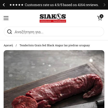
Μετάβαση στο περιεχόμενο
Customers rate us 4.9/5 based on 4164 reviews.
Άνοιγμα καλαθ
0
Άνοιγμα μενού
Αρχική
/
Tenderloin Grain fed Black Angus las piedras uruguay