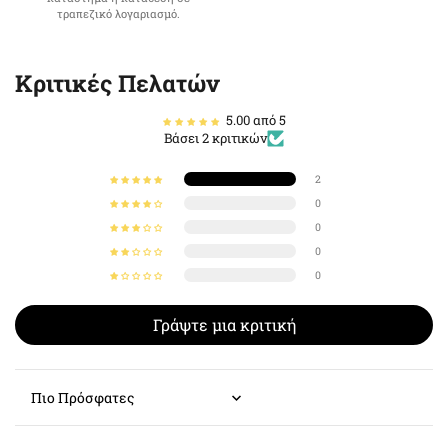
τραπεζικό λογαριασμό.
Κριτικές Πελατών
5.00 από 5
Βάσει 2 κριτικών
2
0
0
0
0
Γράψτε μια κριτική
Sort by