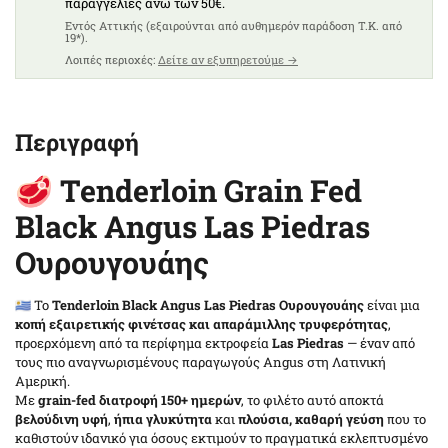
παραγγελίες άνω των 50€.
Eντός Αττικής (εξαιρούνται από αυθημερόν παράδοση T.K. από
4.8
19*).
Λοιπές περιοχές:
Δείτε αν εξυπηρετούμε →
5.4
Περιγραφή
🥩
Tenderloin Grain Fed
Black Angus Las Piedras
Ουρουγουάης
🇺🇾 Το
Tenderloin Black Angus Las Piedras Ουρουγουάης
είναι μια
κοπή εξαιρετικής φινέτσας και απαράμιλλης τρυφερότητας
,
προερχόμενη από τα περίφημα εκτροφεία
Las Piedras
— έναν από
τους πιο αναγνωρισμένους παραγωγούς Angus στη Λατινική
Αμερική.
Με
grain-fed διατροφή 150+ ημερών
, το φιλέτο αυτό αποκτά
βελούδινη υφή
,
ήπια γλυκύτητα
και
πλούσια, καθαρή γεύση
που το
καθιστούν ιδανικό για όσους εκτιμούν το πραγματικά εκλεπτυσμένο