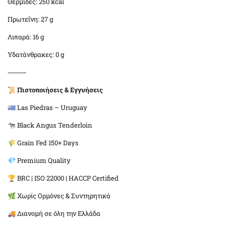
Θερμίδες: 250 kcal
Πρωτεΐνη: 27 g
Λιπαρά: 16 g
Υδατάνθρακες: 0 g
⸻
📜
Πιστοποιήσεις & Εγγυήσεις
🇺🇾 Las Piedras – Uruguay
🐄 Black Angus Tenderloin
🌾 Grain Fed 150+ Days
💎 Premium Quality
🏆 BRC | ISO 22000 | HACCP Certified
🌿 Χωρίς Ορμόνες & Συντηρητικά
🚚 Διανομή σε όλη την Ελλάδα