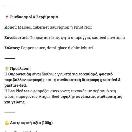
⸻
🍷
Συνδυασμοί & Σερβίρισμα
Κρασί:
Malbec, Cabernet Sauvignon ή Pinot Noir
Συνοδευτικά:
Πουρές πατάτας, ψητά σπαράγγια, sautéed μανιτάρια
Σάλτσες:
Pepper sauce, demi-glace ή chimichurri
⸻
🌾
Προέλευση
Η
Ουρουγουάη
είναι διεθνώς γνωστή για το
καθαρό, φυσικό
περιβάλλον εκτροφής
και τη
συνδυαστική διατροφή grain-fed &
pasture-fed
.
Η
Las Piedras
εφαρμόζει σύγχρονες τεχνικές με σεβασμό στη
φύση, παράγοντας Angus Beef
υψηλής συνέπειας, σταθερότητας
και γεύσης
.
⸻
💪
Διατροφική αξία (100g)