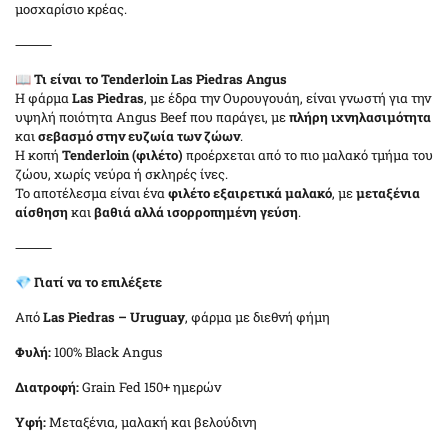
μοσχαρίσιο κρέας.
⸻
📖
Τι είναι το Tenderloin Las Piedras Angus
Η φάρμα
Las Piedras
, με έδρα την Ουρουγουάη, είναι γνωστή για την
υψηλή ποιότητα Angus Beef που παράγει, με
πλήρη ιχνηλασιμότητα
και
σεβασμό στην ευζωία των ζώων
.
Η κοπή
Tenderloin (φιλέτο)
προέρχεται από το πιο μαλακό τμήμα του
ζώου, χωρίς νεύρα ή σκληρές ίνες.
Το αποτέλεσμα είναι ένα
φιλέτο εξαιρετικά μαλακό
, με
μεταξένια
αίσθηση
και
βαθιά αλλά ισορροπημένη γεύση
.
⸻
💎
Γιατί να το επιλέξετε
Από
Las Piedras – Uruguay
, φάρμα με διεθνή φήμη
Φυλή:
100% Black Angus
Διατροφή:
Grain Fed 150+ ημερών
Υφή:
Μεταξένια, μαλακή και βελούδινη