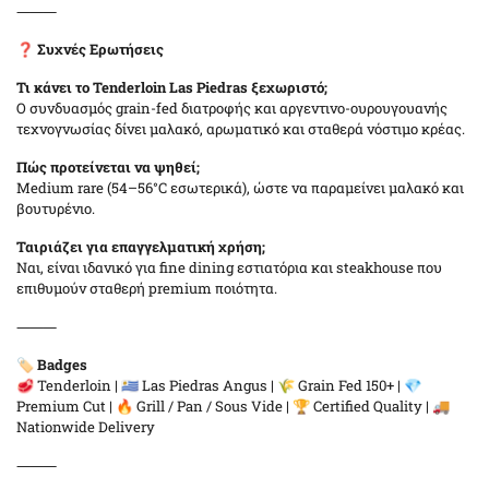
⸻
❓
Συχνές Ερωτήσεις
Τι κάνει το Tenderloin Las Piedras ξεχωριστό;
Ο συνδυασμός grain-fed διατροφής και αργεντινο-ουρουγουανής
τεχνογνωσίας δίνει μαλακό, αρωματικό και σταθερά νόστιμο κρέας.
Πώς προτείνεται να ψηθεί;
Medium rare (54–56°C εσωτερικά), ώστε να παραμείνει μαλακό και
βουτυρένιο.
Ταιριάζει για επαγγελματική χρήση;
Ναι, είναι ιδανικό για fine dining εστιατόρια και steakhouse που
επιθυμούν σταθερή premium ποιότητα.
⸻
🏷️
Badges
🥩 Tenderloin | 🇺🇾 Las Piedras Angus | 🌾 Grain Fed 150+ | 💎
Premium Cut | 🔥 Grill / Pan / Sous Vide | 🏆 Certified Quality | 🚚
Nationwide Delivery
⸻