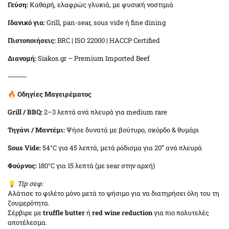
Γεύση:
Καθαρή, ελαφρώς γλυκιά, με φυσική νοστιμιά
Ιδανικό για:
Grill, pan-sear, sous vide ή fine dining
Πιστοποιήσεις:
BRC | ISO 22000 | HACCP Certified
Διανομή:
Siakos.gr – Premium Imported Beef
⸻
🔥
Οδηγίες Μαγειρέματος
Grill / BBQ:
2–3 λεπτά ανά πλευρά για medium rare
Τηγάνι / Μαντέμι:
Ψήσε δυνατά με βούτυρο, σκόρδο & θυμάρι
Sous Vide:
54°C για 45 λεπτά, μετά ρόδισμα για 20’’ ανά πλευρά
Φούρνος:
180°C για 15 λεπτά (με sear στην αρχή)
💡
Tip σεφ:
Αλάτισε το φιλέτο μόνο μετά το ψήσιμο για να διατηρήσει όλη του τη
ζουμερότητα.
Σέρβιρε με
truffle butter
ή
red wine reduction
για πιο πολυτελές
αποτέλεσμα.