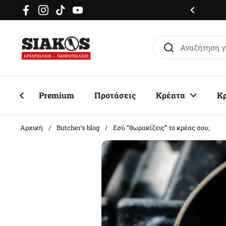
Μετάβαση στο περιεχόμενο
μερόν delivery σε όλη την Αττική
Facebook
Instagram
TikTok
YouTube
Premium
Προτάσεις
Κρέατα
Κ
Αρχική
/
Butcher's blog
/
Εσύ “θωρακίζεις” το κρέας σου;