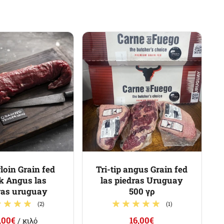
loin Grain fed
Tri-tip angus Grain fed
k Angus las
las piedras Uruguay
ras uruguay
500 γρ
(2)
(1)
,00€
16,00€
/ κιλό