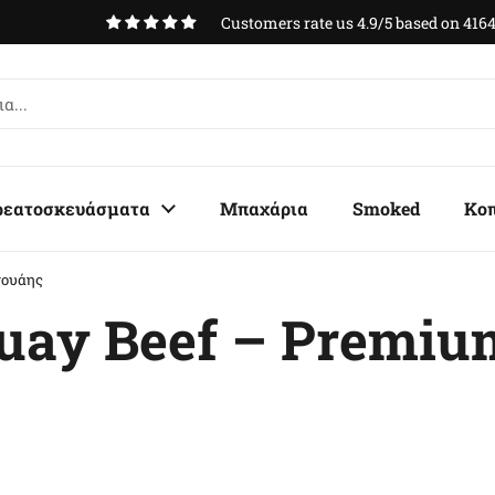
Customers rate us 4.9/5 based on 4164 reviews.
ρεατοσκευάσματα
Μπαχάρια
Smoked
Κο
γουάης
guay Beef – Premi