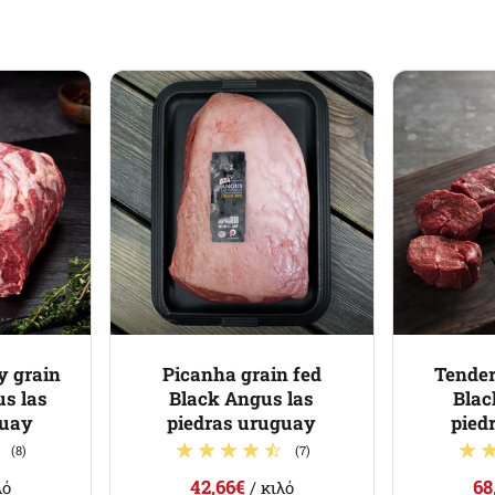
y grain
Picanha grain fed
Tender
us las
Black Angus las
Blac
guay
piedras uruguay
pied
(8)
(7)
42,66€
68
λό
/ κιλό