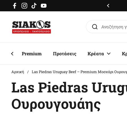
Μετάβαση στο περιεχόμενο
μερόν delivery σε όλη την Αττική
Facebook
Instagram
TikTok
YouTube
Premium
Προτάσεις
Κρέατα
Κ
Αρχική
/
Las Piedras Uruguay Beef – Premium Μοσχάρι Ουρου
Las Piedras Uru
Ουρουγουάης