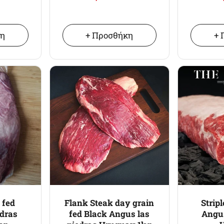
κη
+ Προσθήκη
+ 
 fed
Flank Steak day grain
Strip
edras
fed Black Angus las
Angus