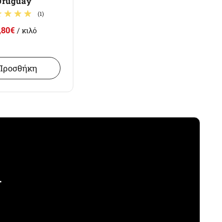
Uruguay
(1)
,80€
/ κιλό
Προσθήκη
.