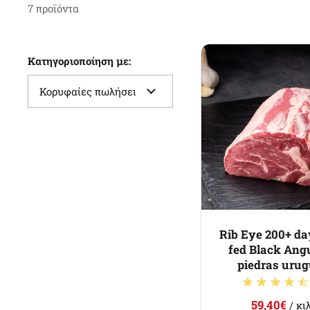
7 προϊόντα
Κατηγοριοποίηση με:
Rib Eye 200+ da
fed Black Ang
piedras uru
59,40€
/ κι