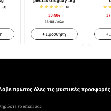
kg
piedras Uruguay 1kg
(4)
(2)
33,48€
37
33,48€
/ κιλό
κη
+ Προσθήκη
+ 
Λάβε πρώτος όλες τις μυστικές προσφορές