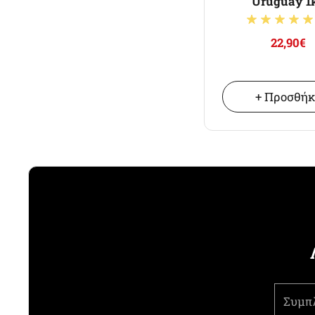
Uruguay 1
22,90€
+ Προσθή