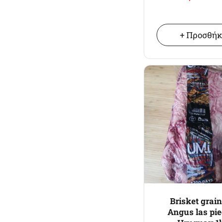
+ Προσθή
Brisket grain
Angus las pi