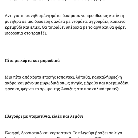
Αντί για τη συνηθισμένη φέτα, δοκίμασε να προσθέσεις κατίκι ή
μυζήθρα σε μια δροσερή σαλάτα με ντομάτα, αγγουράκι, κόκκινο
κρεμμύδι και ελιές. Θα ταιριάξει υπέροχα με το αρνί και θα φέρει
ισορροπία στο τραπέζι.
Πίτα με χόρτα και μυρωδικά
Μια πίτα από χόρτα εποχής (σπανάκι, λάπαθα, καυκαλήθρες) ή
ακόμα και μόνο με μυρωδικά όπως άνηθο, μάραθο και κρεμμυδάκι
φρέσκο, φέρνει το άρωμα της Άνοιξης στο πασχαλινό τραπέζι.
Πλιγούρι με ντοματίνια, ελιές και λεμόνι
Ελαφρύ, δροσιστικό και χορταστικό. Το πλιγούρι βράζει σε λίγα