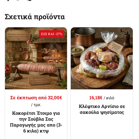
Facebook
Twitter
Pinterest
Σχετικά προϊόντα
ΈΩΣ ΚΑΙ -27%
Σε έκπτωση από 32,00€
16,18€
/ κιλό
/ τμχ.
Κλέφτικο Αρνίσιο σε
σακούλα ψησίματος
Κοκορέτσι Έτοιμο για
την Σούβλα Σας
Παραγωγής μας απο (3-
6 κιλα) κτψ