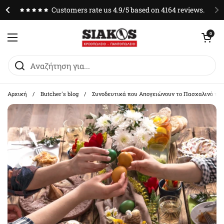
Μετάβαση στο περιεχόμενο
Customers rate us 4.9/5 based on 4164 reviews.
Άνοιγμα καλαθ
0
Άνοιγμα μενού
Αρχική
/
Butcher's blog
/
Συνοδευτικά που Απογειώνουν το Πασχαλινό τρα