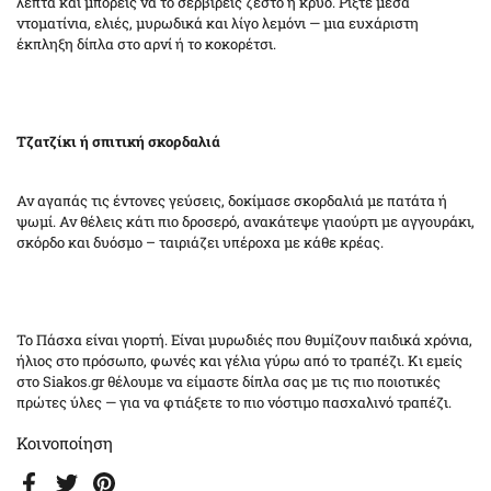
λεπτά και μπορείς να το σερβίρεις ζεστό ή κρύο. Ρίξτε μέσα
ντοματίνια, ελιές, μυρωδικά και λίγο λεμόνι — μια ευχάριστη
έκπληξη δίπλα στο αρνί ή το κοκορέτσι.
Τζατζίκι ή σπιτική σκορδαλιά
Αν αγαπάς τις έντονες γεύσεις, δοκίμασε σκορδαλιά με πατάτα ή
ψωμί. Αν θέλεις κάτι πιο δροσερό, ανακάτεψε γιαούρτι με αγγουράκι,
σκόρδο και δυόσμο – ταιριάζει υπέροχα με κάθε κρέας.
Το Πάσχα είναι γιορτή. Είναι μυρωδιές που θυμίζουν παιδικά χρόνια,
ήλιος στο πρόσωπο, φωνές και γέλια γύρω από το τραπέζι. Κι εμείς
στο Siakos.gr θέλουμε να είμαστε δίπλα σας με τις πιο ποιοτικές
πρώτες ύλες — για να φτιάξετε το πιο νόστιμο πασχαλινό τραπέζι.
Κοινοποίηση