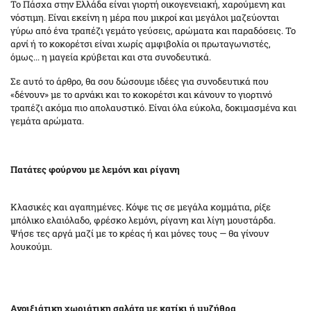
Το Πάσχα στην Ελλάδα είναι γιορτή οικογενειακή, χαρούμενη και
νόστιμη. Είναι εκείνη η μέρα που μικροί και μεγάλοι μαζεύονται
γύρω από ένα τραπέζι γεμάτο γεύσεις, αρώματα και παραδόσεις. Το
αρνί ή το κοκορέτσι είναι χωρίς αμφιβολία οι πρωταγωνιστές,
όμως... η μαγεία κρύβεται και στα συνοδευτικά.
Σε αυτό το άρθρο, θα σου δώσουμε ιδέες για συνοδευτικά που
«δένουν» με το αρνάκι και το κοκορέτσι και κάνουν το γιορτινό
τραπέζι ακόμα πιο απολαυστικό. Είναι όλα εύκολα, δοκιμασμένα και
γεμάτα αρώματα.
Πατάτες φούρνου με λεμόνι και ρίγανη
Κλασικές και αγαπημένες. Κόψε τις σε μεγάλα κομμάτια, ρίξε
μπόλικο ελαιόλαδο, φρέσκο λεμόνι, ρίγανη και λίγη μουστάρδα.
Ψήσε τες αργά μαζί με το κρέας ή και μόνες τους — θα γίνουν
λουκούμι.
Ανοιξιάτικη χωριάτικη σαλάτα με κατίκι ή μυζήθρα