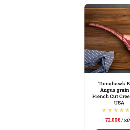
Tomahawk B
Angus grain
French Cut Cre
USA
72,00€
/ κι