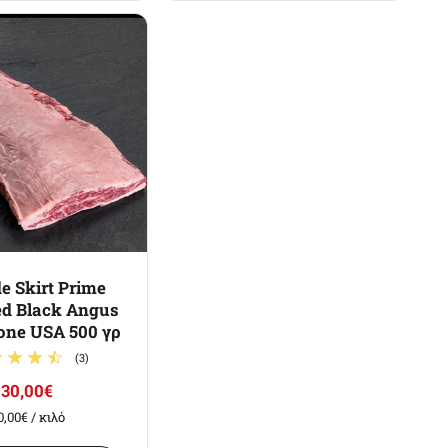
e Skirt Prime
ed Black Angus
one USA 500 γρ
(3)
30,00€
0,00€
/ κιλό