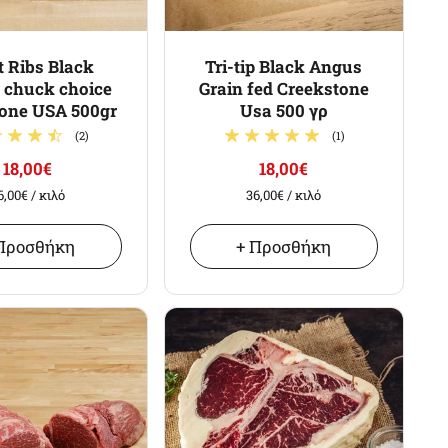
t Ribs Black
Tri-tip Black Angus
 chuck choice
Grain fed Creekstone
tone USA 500gr
Usa 500 γρ
(2)
(1)
18,00€
18,00€
6,00€
/ κιλό
36,00€
/ κιλό
Προσθήκη
+ Προσθήκη