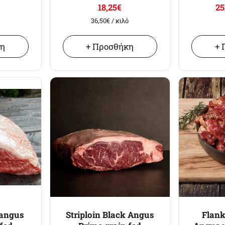
18,25€
25
36,50€
/ κιλό
κη
+ Προσθήκη
+ 
 angus
Striploin Black Angus
Flank