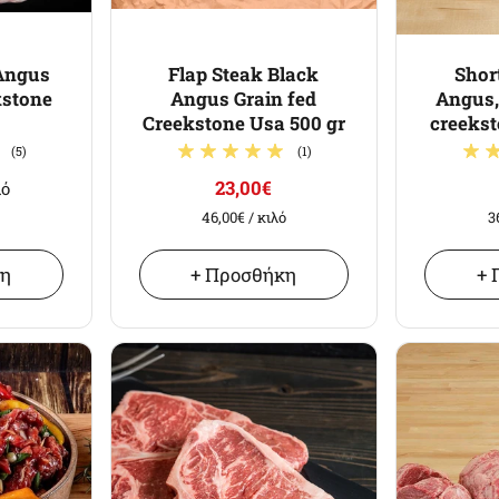
 Angus
Flap Steak Black
Shor
kstone
Angus Grain fed
Angus,
Creekstone Usa 500 gr
creeks
(5)
(1)
23,00€
λό
46,00€
/ κιλό
3
κη
+ Προσθήκη
+ 