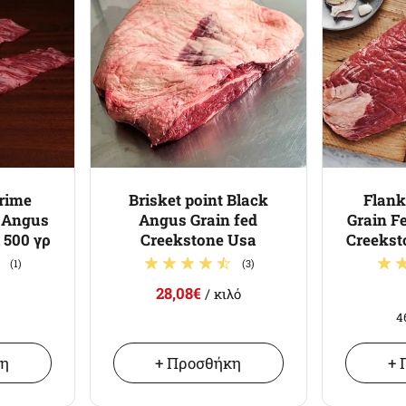
Prime
Brisket point Black
Flank
k Angus
Angus Grain fed
Grain F
 500 γρ
Creekstone Usa
Creekst
(1)
(3)
28,08€
/ κιλό
ό
4
κη
+ Προσθήκη
+ 