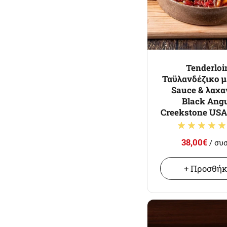
Tenderloi
Ταϋλανδέζικο μ
Sauce & λαχα
Black Ang
Creekstone USA
38,00€
/ συ
+ Προσθή