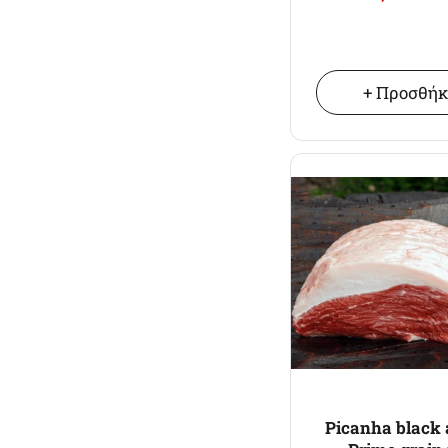
+ Προσθή
Picanha black