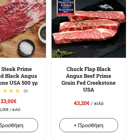
 Steak Prime
Chuck Flap Black
ed Black Angus
Angus Beef Prime
one USA 500 γρ
Grain Fed Creekstone
USA
(1)
23,00€
43,20€
/ κιλό
6,00€
/ κιλό
Προσθήκη
+ Προσθήκη