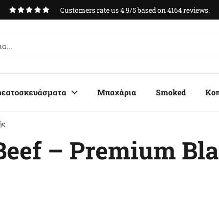
Customers rate us 4.9/5 based on 4164 reviews.
ρεατοσκευάσματα
Μπαχάρια
Smoked
Κο
ής
Beef – Premium Bl