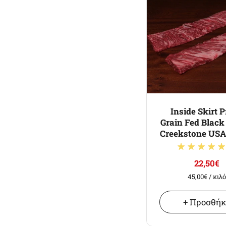
Inside Skirt 
Grain Fed Blac
Creekstone USA
22,50€
45,00€
/ κιλ
+ Προσθή