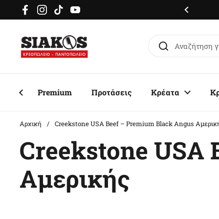
Μετάβαση στο περιεχόμενο
μερόν delivery σε όλη την Αττική
Facebook
Instagram
TikTok
YouTube
Premium
Προτάσεις
Κρέατα
Κ
Αρχική
/
Creekstone USA Beef – Premium Black Angus Αμερικ
Creekstone USA 
Αμερικής