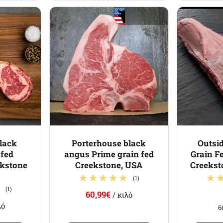
lack
Porterhouse black
Outsid
 fed
angus Prime grain fed
Grain F
ekstone
Creekstone, USA
Creekst
(1)
(1)
60,99€
/ κιλό
λό
6