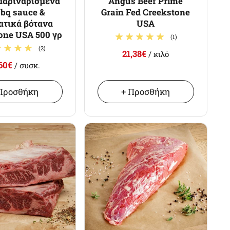
μαριναρισμένα
Angus Beef Prime
bbq sauce &
Grain Fed Creekstone
τικά βότανα
USA
one USA 500 γρ
(1)
(2)
21,38€
/ κιλό
,60€
/ συσκ.
Προσθήκη
+ Προσθήκη