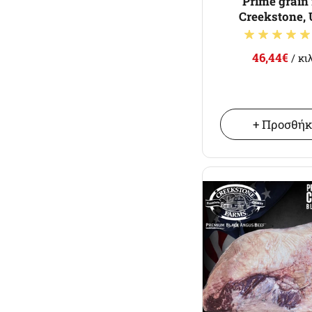
Prime grain 
Creekstone,
46,44€
/ κι
+ Προσθή