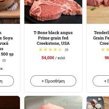
n
T-Bone black angus
Tenderl
ε Soya
Prime grain fed
Grain F
νικά
Creekstone, USA
Cree
us
(2)
 500 γρ
54,00€
96
/ κιλό
(2)
σκ.
κη
+ Προσθήκη
+ 