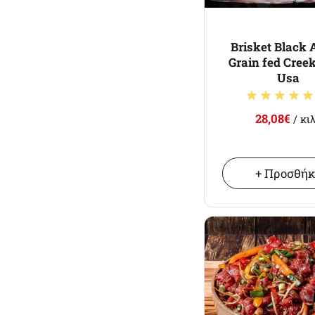
Brisket Black
Grain fed Cree
Usa
28,08€
/ κι
+ Προσθή