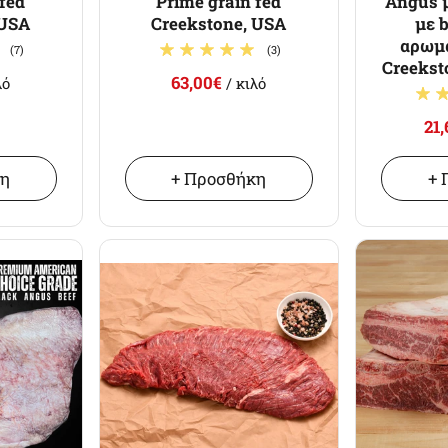
fed
Prime grain fed
Angus 
 USA
Creekstone, USA
με 
αρωμα
(7)
(3)
Creekst
63,00€
λό
/ κιλό
21
κη
+ Προσθήκη
+ 