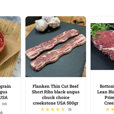
 grain
Flanken Thin Cut Beef
Bottom
ngus
Short Ribs black angus
Lean Bl
 USA
chuck choice
Prim
creekstone USA 500gr
Cree
(14)
(3)
λό