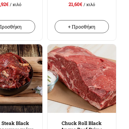
,92€
21,60€
/ κιλό
/ κιλό
Προσθήκη
+ Προσθήκη
 Steak Black
Chuck Roll Black